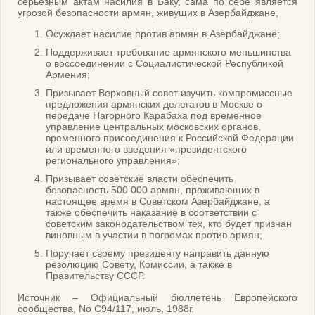
серьезным актам насилия в Баку, сама по себе является
угрозой безопасности армян, живущих в Азербайджане,
Осуждает насилие против армян в Азербайджане;
Поддерживает требование армянского меньшинства
о воссоединении с Социалистической Республикой
Армения;
Призывает Верховный совет изучить компромиссные
предложения армянских делегатов в Москве о
передаче Нагорного Карабаха под временное
управление центральных московских органов,
временного присоединения к Российской Федерации
или временного введения «президентского
регионального управления»;
Призывает советские власти обеспечить
безопасность 500 000 армян, проживающих в
настоящее время в Советском Азербайджане, а
также обеспечить наказание в соответствии с
советским законодательством тех, кто будет признан
виновным в участии в погромах против армян;
Поручает своему президенту направить данную
резолюцию Совету, Комиссии, а также в
Правительству СССР.
Источник – Официальный бюллетень Европейского
сообщества, Nо C94/117, июль, 1988г.