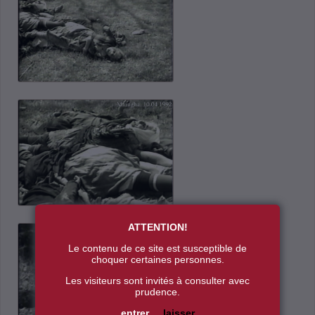
ATTENTION!
Le contenu de ce site est susceptible de
choquer certaines personnes.
Les visiteurs sont invités à consulter avec
prudence.
entrer
laisser