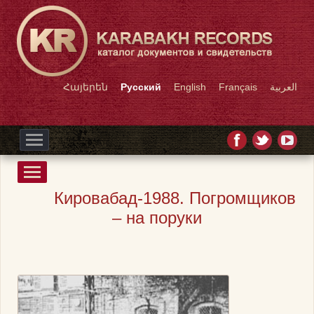
Հայերեն
Русский
English
Français
العربية
Кировабад-1988. Погромщиков
– на поруки