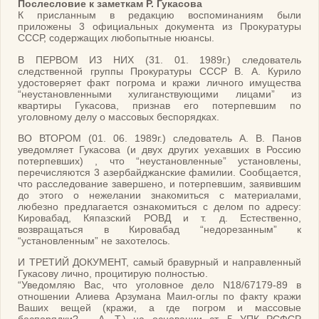
Послесловие к заметкам Р. Гукасова
К присланным в редакцию воспоминаниям были
приложены 3 официальных документа из Прокуратуры
СССР, содержащих любопытные нюансы.
В ПЕРВОМ ИЗ НИХ (31. 01. 1989г.) следователь
следственной группы Прокуратуры СССР В. А. Курило
удостоверяет факт погрома и кражи личного имущества
“неустановленными хулиганствующими лицами” из
квартиры Гукасова, признав его потерпевшим по
уголовному делу о массовых беспорядках.
ВО ВТОРОМ (01. 06. 1989г.) следователь А. В. Панов
уведомляет Гукасова (и двух других уехавших в Россию
потерпевших) , что “неустановленные” установлены,
перечисляются 3 азербайджанские фамилии. Сообщается,
что расследование завершено, и потерпевшим, заявившим
до этого о нежелании знакомиться с материалами,
любезно предлагается ознакомиться с делом по адресу:
Кировабад, Кяпазский РОВД и т. д. Естественно,
возвращаться в Кировабад “недорезанным” к
“установленным” не захотелось.
И ТРЕТИЙ ДОКУМЕНТ, самый бравурный и направленный
Гукасову лично, процитирую полностью.
“Уведомляю Вас, что уголовное дело N18/67179-89 в
отношении Алиева Арзумана Маил-оглы по факту кражи
Ваших вещей (кражи, а где погром и массовые