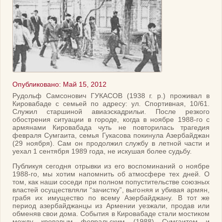
Опубликовано: Май 15, 2012
Рудольф Самсонович ГУКАСОВ (1938 г. р.) проживал в
Кировабаде с семьей по адресу: ул. Спортивная, 10/61.
Служил старшиной авиаэскадрильи. После резкого
обострения ситуации в городе, когда в ноябре 1988-го с
армянами Кировабада чуть не повторилась трагедия
февраля Сумгаита, семья Гукасова покинула Азербайджан
(29 ноября). Сам он продолжил службу в летной части и
уехал 1 сентября 1989 года, не искушая более судьбу.
Публикуя сегодня отрывки из его воспоминаний о ноябре
1988-го, мы хотим напомнить об атмосфере тех дней. О
том, как наши соседи при полном попустительстве союзных
властей осуществляли “зачистку”, выгоняя и убивая армян,
грабя их имущество по всему Азербайджану. В тот же
период азербайджанцы из Армении уезжали, продав или
обменяв свои дома. События в Кировабаде стали мостиком
между кровавым февральским (1988) Сумгаитом и