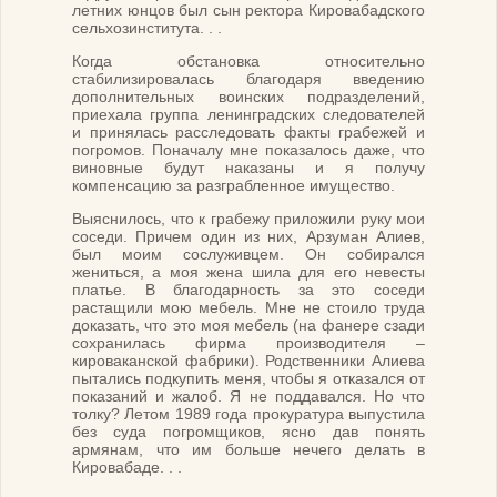
летних юнцов был сын ректора Кировабадского
сельхозинститута. . .
Когда обстановка относительно
стабилизировалась благодаря введению
дополнительных воинских подразделений,
приехала группа ленинградских следователей
и принялась расследовать факты грабежей и
погромов. Поначалу мне показалось даже, что
виновные будут наказаны и я получу
компенсацию за разграбленное имущество.
Выяснилось, что к грабежу приложили руку мои
соседи. Причем один из них, Арзуман Алиев,
был моим сослуживцем. Он собирался
жениться, а моя жена шила для его невесты
платье. В благодарность за это соседи
растащили мою мебель. Мне не стоило труда
доказать, что это моя мебель (на фанере сзади
сохранилась фирма производителя –
кироваканской фабрики). Родственники Алиева
пытались подкупить меня, чтобы я отказался от
показаний и жалоб. Я не поддавался. Но что
толку? Летом 1989 года прокуратура выпустила
без суда погромщиков, ясно дав понять
армянам, что им больше нечего делать в
Кировабаде. . .