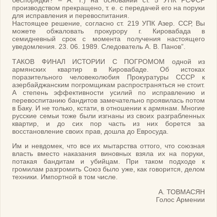
беспорядки? – А. Т.) на основании ст. 5 УПК РСФСР
производством прекращено, т. е. с передачей его на поруки
для исправления и перевоспитания.
Настоящее решение, согласно ст. 219 УПК Азер. ССР, Вы
можете обжаловать прокурору г. Кировабада в
семидневный срок с момента получения настоящего
уведомления. 23. 06. 1989. Следователь А. В. Панов”.
ТАКОВ ФИНАЛ ИСТОРИИ С ПОГРОМОМ одной из
армянских квартир в Кировабаде. Об истоках
поразительного человеколюбия Прокуратуры СССР к
азербайджанским погромщикам распространяться не стоит.
А степень эффективности усилий по исправлению и
перевоспитанию бандитов замечательно проявилась потом
в Баку. И не только, кстати, в отношении к армянам. Многие
русские семьи тоже были изгнаны из своих разграбленных
квартир, и до сих пор часть из них борется за
восстановление своих прав, дошла до Евросуда.
Им и невдомек, что все их мытарства оттого, что союзная
власть вместо наказания виновных взяла их на поруки,
потакая бандитам и убийцам. При таком подходе к
громилам разгромить Союз было уже, как говорится, делом
техники. Импортной в том числе.
А. ТОВМАСЯН
Голос Армении