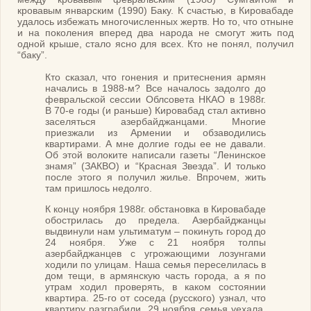
кровавым январским (1990) Баку. К счастью, в Кировабаде
удалось избежать многочисленных жертв. Но то, что отныне
и на поколения вперед два народа не смогут жить под
одной крыше, стало ясно для всех. Кто не понял, получил
“баку”.
Кто сказал, что гонения и притеснения армян
начались в 1988-м? Все началось задолго до
февральской сессии Облсовета НКАО в 1988г.
В 70-е годы (и раньше) Кировабад стал активно
заселяться азербайджанцами. Многие
приезжали из Армении и обзаводились
квартирами. А мне долгие годы ее не давали.
Об этой волоките написали газеты “Ленинское
знамя” (ЗАКВО) и “Красная Звезда”. И только
после этого я получил жилье. Впрочем, жить
там пришлось недолго.
К концу ноября 1988г. обстановка в Кировабаде
обострилась до предела. Азербайджанцы
выдвинули нам ультиматум – покинуть город до
24 ноября. Уже с 21 ноября толпы
азербайджанцев с угрожающими лозунгами
ходили по улицам. Наша семья переселилась в
дом тещи, в армянскую часть города, а я по
утрам ходил проверять, в каком состоянии
квартира. 25-го от соседа (русского) узнал, что
квартиру разграбили. 29 ноября семья уехала,