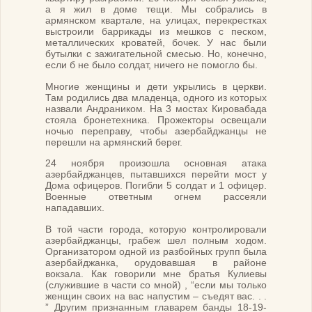
а я жил в доме тещи. Мы собрались в
армянском квартале, на улицах, перекрестках
выстроили баррикады из мешков с песком,
металлических кроватей, бочек. У нас были
бутылки с зажигательной смесью. Но, конечно,
если б не было солдат, ничего не помогло бы.
Многие женщины и дети укрылись в церкви.
Там родились два младенца, одного из которых
назвали Андраником. На 3 мостах Кировабада
стояла бронетехника. Прожекторы освещали
ночью переправу, чтобы азербайджанцы не
перешли на армянский берег.
24 ноября произошла основная атака
азербайджанцев, пытавшихся перейти мост у
Дома офицеров. Погибли 5 солдат и 1 офицер.
Военные ответным огнем рассеяли
нападавших.
В той части города, которую контролировали
азербайджанцы, грабеж шел полным ходом.
Организатором одной из разбойных групп была
азербайджанка, орудовавшая в районе
вокзала. Как говорили мне братья Кулиевы
(служившие в части со мной) , “если мы только
женщин своих на вас напустим – съедят вас. . .
” Другим признанным главарем банды 18-19-