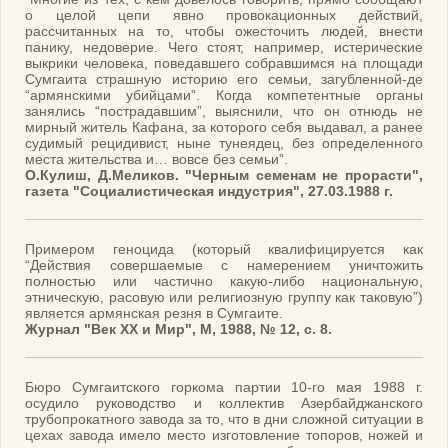
о целой цепи явно провокационных действий,
рассчитанных на то, чтобы ожесточить людей, внести
панику, недоверие. Чего стоят, например, истерические
выкрики человека, поведавшего собравшимся на площади
Сумгаита страшную историю его семьи, загубленной-де
“армянскими убийцами”. Когда компетентные органы
занялись “пострадавшим”, выяснили, что он отнюдь не
мирный житель Кафана, за которого себя выдавал, а ранее
судимый рецидивист, ныне тунеядец, без определенного
места жительства и… вовсе без семьи”.
О.Кулиш, Д.Меликов. "Черным семенам не прорасти",
газета "Социалистическая индустрия", 27.03.1988 г.
Примером геноцида (который квалифицируется как
“Действия совершаемые с намерением уничтожить
полностью или частично какую-либо национальную,
этническую, расовую или религиозную группу как таковую”)
является армянская резня в Сумгаите.
Журнал "Век XX и Мир", М, 1988, № 12, с. 8.
Бюро Сумгаитского горкома партии 10-го мая 1988 г.
осудило руководство и коллектив Азербайджанского
трубопрокатного завода за то, что в дни сложной ситуации в
цехах завода имело место изготовление топоров, ножей и