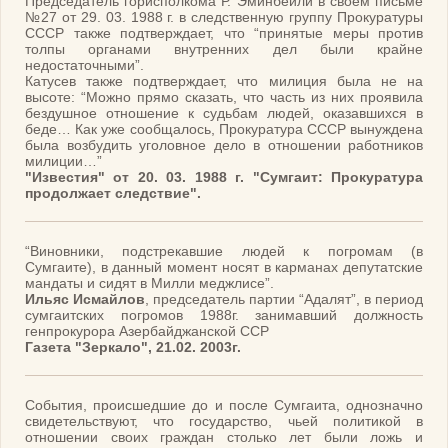
Председатель горисполкома Р. Эминбейли в своем письме
№27 от 29. 03. 1988 г. в следственную группу Прокуратуры
СССР также подтверждает, что “принятые меры против
толпы органами внутренних дел были крайне
недостаточными”.
Катусев также подтверждает, что милиция была не на
высоте: “Можно прямо сказать, что часть из них проявила
бездушное отношение к судьбам людей, оказавшихся в
беде… Как уже сообщалось, Прокуратура СССР вынуждена
была возбудить уголовное дело в отношении работников
милиции…”
"Известия" от 20. 03. 1988 г. "Сумгаит: Прокуратура
продолжает следствие".
“Виновники, подстрекавшие людей к погромам (в
Сумгаите), в данный момент носят в карманах депутатские
мандаты и сидят в Милли меджлисе”.
Ильяс Исмайлов
, председатель партии “Адалят”, в период
сумгаитских погромов 1988г. занимавший должность
генпрокурора Азербайджанской ССР
Газета "Зеркало", 21.02. 2003г.
События, происшедшие до и после Сумгаита, однозначно
свидетельствуют, что государство, чьей политикой в
отношении своих граждан столько лет были ложь и