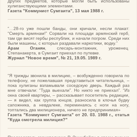
других предметов, которые могли быть использованы
хулиганствующими элементами.
Газета "Коммунист Сумгаита", 13 мая 1988 г.
“…28-го уже пошли банды, они кричали, несли плакат:
“Смерть армянам!” Сорвали на площади армянский герб,
там где висят гербы республик, и начали погром. Среди них
были машины, с которых раздавали наркотики, водку.”
Арам Оганян
, слесарь-монтажник, уроженец
Степанакерта, в Сумгаит приехал по путевке.
Журнал "Новое время", № 21, 19.05. 1989 г.
“Я трижды звонила в милицию, – возбужденно говорила по
телефону, не пожелавшая представиться читательница, –
пока хулиганы взламывали соседскую дверь. Каждый раз
мне отвечали: “Туда выехали”. Но никто не приехал”. “Из
окна своей квартиры, – рассказывает посетитель редакции,
— я видел, как группа юнцов, разносила в клочья будку
сапожника, а невдалеке, переминаясь с ноги на ногу,
топтались два милиционера, ничего не предпринимая»
Газета "Коммунист Сумгаита" от 20. 03. 1988 г., статья
"Куда смотрела милиция?"