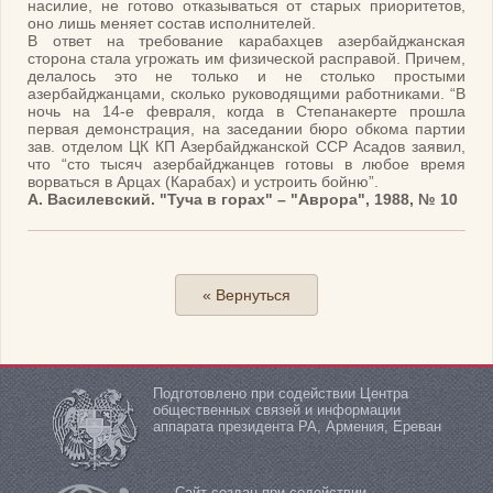
насилие, не готово отказываться от старых приоритетов,
оно лишь меняет состав исполнителей.
В ответ на требование карабахцев азербайджанская
сторона стала угрожать им физической расправой. Причем,
делалось это не только и не столько простыми
азербайджанцами, сколько руководящими работниками. “В
ночь на 14-е февраля, когда в Степанакерте прошла
первая демонстрация, на заседании бюро обкома партии
зав. отделом ЦК КП Азербайджанской ССР Асадов заявил,
что “сто тысяч азербайджанцев готовы в любое время
ворваться в Арцах (Карабах) и устроить бойню”.
А. Василевский. "Туча в горах" – "Аврора", 1988, № 10
« Вернуться
Подготовлено при содействии Центра
общественных связей и информации
аппарата президента РА, Армения, Ереван
Сайт создан при содействии