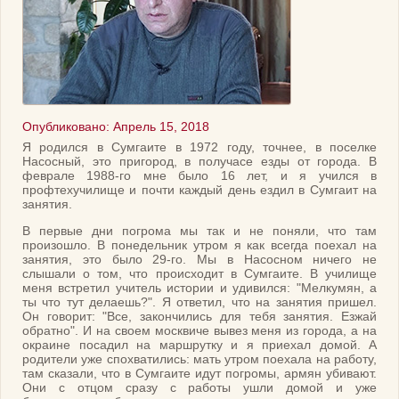
Опубликовано: Апрель 15, 2018
Я родился в Сумгаите в 1972 году, точнее, в поселке
Насосный, это пригород, в получасе езды от города. В
феврале 1988-го мне было 16 лет, и я учился в
профтехучилище и почти каждый день ездил в Сумгаит на
занятия.
В первые дни погрома мы так и не поняли, что там
произошло. В понедельник утром я как всегда поехал на
занятия, это было 29-го. Мы в Насосном ничего не
слышали о том, что происходит в Сумгаите. В училище
меня встретил учитель истории и удивился: "Мелкумян, а
ты что тут делаешь?". Я ответил, что на занятия пришел.
Он говорит: "Все, закончились для тебя занятия. Езжай
обратно". И на своем москвиче вывез меня из города, а на
окраине посадил на маршрутку и я приехал домой. А
родители уже спохватились: мать утром поехала на работу,
там сказали, что в Сумгаите идут погромы, армян убивают.
Они с отцом сразу с работы ушли домой и уже