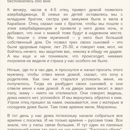
беспокоились обо мне.
К вечеру, часов в 4-5 отец привел домой пожилого
азербайджанца. В семье из детей оставались мы с
младшим братом, сестра уже замужем была и жила в
Карабахе. Отец сказал нам с братом, чтобы мы пошли с
этим азербайджанцем и провели у него дома ночь, и
добавил, что они с мамой тоже будут в надежном месте.
Мы пошли с этим мужчиной – у него был большой
собственный дом. Он позвал трех своих сыновей – это
были здоровые парни, лет 25-30, и говорит нам, мол, не
бойтесь ничего, мы защитим вас, никому в обиду не дадим.
А мы еще и не понимали, что происходит, никаких
погромов не видели и страха у нас особого не было.
Ночью, где-то в час-два, я проснулся и начал просить этого
мужчину, чтобы отвез меня домой, сказал, что хочу к
родителям. Как они ни старался успокоить меня, не
получилось. Тогда он разбудил своих сыновей, и они
отвели меня к нам домой. А на двери замок висит, я звал
папу, маму – никто не откликался. Они говорят, видишь,
дома никого нет, успокойся. И мы вернулись обратно к ним.
Утром отец пришел за нами, оказывается, они с матерью в
соседнем доме были. Там тоже армяне жили, Мирзояны.
В тот день у нас дома потихоньку начали собраться все
армяне с поселка. И не только армяне – русские тоже. Все
знали, что у папы связи большие. И тут один из папиных
товарищей маме так тихо на ухо говорит: "Багатура убили".