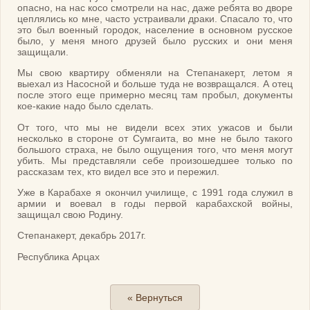
опасно, на нас косо смотрели на нас, даже ребята во дворе
цеплялись ко мне, часто устраивали драки. Спасало то, что
это был военный городок, население в основном русское
было, у меня много друзей было русских и они меня
защищали.
Мы свою квартиру обменяли на Степанакерт, летом я
выехал из Насосной и больше туда не возвращался. А отец
после этого еще примерно месяц там пробыл, документы
кое-какие надо было сделать.
От того, что мы не видели всех этих ужасов и были
несколько в стороне от Сумгаита, во мне не было такого
большого страха, не было ощущения того, что меня могут
убить. Мы представляли себе произошедшее только по
рассказам тех, кто видел все это и пережил.
Уже в Карабахе я окончил училище, с 1991 года служил в
армии и воевал в годы первой карабахской войны,
защищал свою Родину.
Степанакерт, декабрь 2017г.
Республика Арцах
« Вернуться