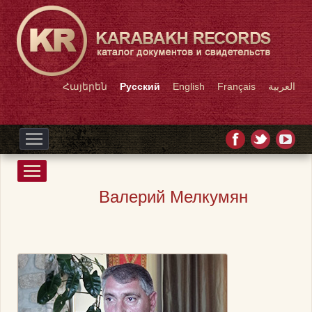
Հայերեն
Русский
English
Français
العربية
Валерий Мелкумян