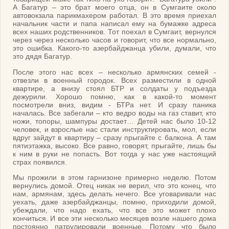
А Багатур – это брат моего отца, он в Сумгаите около
автовокзала парикмахером работал. В это время приехал
начальник части и папа написал ему на бумажке адреса
всех наших родственников. Тот поехал в Сумгаит, вернулся
через через несколько часов и говорит, что все нормально,
это ошибка. Какого-то азербайджанца убили, думали, что
это дядя Багатур.
После этого нас всех – несколько армянских семей -
отвезли в военный городок. Всех разместили в одной
квартире, а внизу стоял БТР и солдаты у подъезда
дежурили. Хорошо помню, как в какой-то момент
посмотрели вниз, видим - БТРа нет. И сразу паника
началась. Все забегали – кто ведро воды на газ ставит, кто
ножи, топоры, шампуры достает… Детей нас было 10-12
человек, и взрослые нас стали инструктировать, мол, если
вдруг зайдут в квартиру – сразу прыгайте с балкона. А там
пятиэтажка, высоко. Все равно, говорят, прыгайте, лишь бы
к ним в руки не попасть. Вот тогда у нас уже настоящий
страх появился.
Мы прожили в этом гарнизоне примерно неделю. Потом
вернулись домой. Отец никак не верил, что это конец, что
нам, армянам, здесь делать нечего. Все уговаривали нас
уехать, даже азербайджанцы, помню, приходили домой,
убеждали, что надо ехать, что все это может плохо
кончиться. И все эти несколько месяцев возле нашего дома
постоянно патрулировали военные. Потому что было