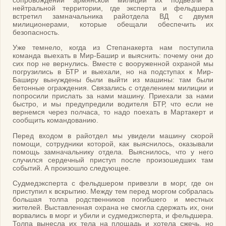
нейтральной территории, где эксперта и фельдшера
встретил замначальника райотдела ВД с двумя
милиционерами, которые обещали обеспечить их
безопасность.
Уже темнело, когда из Степанакерта нам поступила
команда выехать в Мир-Башир и выяснить: почему они до
сих пор не вернулись. Вместе с вооруженной охраной мы
погрузились в БТР и выехали, но на подступах к Мир-
Баширу вынуждены были выйти из машины: там были
бетонные ограждения. Связались с отделением милиции и
попросили прислать за нами машину. Приехали за нами
быстро, и мы предупредили водителя БТР, что если не
вернемся через полчаса, то надо поехать в Мартакерт и
сообщить командованию.
Перед входом в райотдел мы увидели машину скорой
помощи, сотрудники которой, как выяснилось, оказывали
помощь замначальнику отдела. Выяснилось, что у него
случился сердечный приступ после произошедших там
событий. А произошло следующее.
Судмедэксперта с фельдшером привезли в морг, где он
приступил к вскрытию. Между тем перед моргом собралась
большая толпа родственников погибшего и местных
жителей. Выставленная охрана не смогла сдержать их, они
ворвались в морг и убили и судмедэксперта, и фельдшера.
Толпа вынесла их тела на площадь и хотела сжечь, но