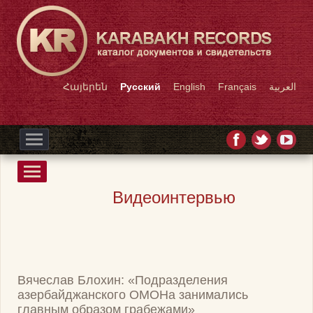
Հայերեն
Русский
English
Français
العربية
Видеоинтервью
Вячеслав Блохин: «Подразделения
азербайджанского ОМОНа занимались
главным образом грабежами»