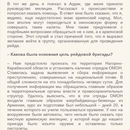
В тот же день я поехал в Агдам, где меня приняло
руководство милиции. Рассказал о происшествии и
попросил оказать помощь. В ответ мне было сказано, что я,
видимо, еще недостаточно знаю армянский народ. Мол,
они вполне могут переодеться в омоновскую форму и
совершать такие налеты. Мне также предложили с
подобными вопросами обращаться не к ним, а к армянской
стороне. Этот случай и стал причиной того, что я выразил
желание войти в группу, организованную для проведения
рейда.
–
Какова была основная цель рейдовой бригады?
– Нам предстояло проехать по территории Нагорно-
Карабахской области и установить наличие отрядов ОМОН.
Ставилась задача выявления и сбора информации о
преступлениях, совершенных на национальной почве. В
общей сложности на это понадобилось четверо суток. Для
получения информации мы обращались главным образом
в территориальные органы власти и правоохранительных
структур. Удалось выяснить, что в эти отряды ОМОН
входили главным образом азербайджанцы-беженцы из
Армении, курс их подготовки был небольшой – дней 20, в
течение которого их учили пользоваться оружием. У них на
вооружении были автоматы, чего нельзя было сказать про
местную армянскую милицию, у которой еще до нашего
приезда было изъято оружие и оставлены только
пистолеты.