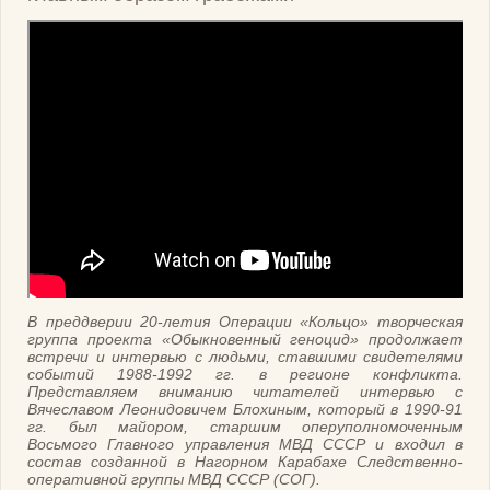
В преддверии 20-летия Операции «Кольцо» творческая
группа проекта «Обыкновенный геноцид» продолжает
встречи и интервью с людьми, ставшими свидетелями
событий 1988-1992 гг. в регионе конфликта.
Представляем вниманию читателей интервью с
Вячеславом Леонидовичем Блохиным, который в 1990-91
гг. был майором, старшим оперуполномоченным
Восьмого Главного управления МВД СССР и входил в
состав созданной в Нагорном Карабахе Следственно-
оперативной группы МВД СССР (СОГ).