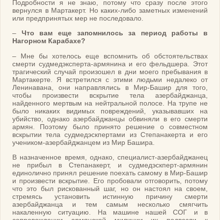
Подробности я не знаю, потому что сразу после этого
вернулся в Мартакерт. Но каких-либо заметных изменений
или предпринятых мер не последовало.
–
Что вам еще запомнилось за период работы в
Нагорном Карабахе?
– Мне бы хотелось еще вспомнить об обстоятельствах
смерти судмедэксперта-армянина и его фельдшера. Этот
трагический случай произошел в дни моего пребывания в
Мартакерте. Я встретился с этими людьми недалеко от
Ленинавана, они направлялись в Мир-Башир для того,
чтобы произвести вскрытие тела азербайджанца,
найденного мертвым на нейтральной полосе. На трупе не
было никаких видимых повреждений, указывавших на
убийство, однако азербайджанцы обвиняли в его смерти
армян. Поэтому было принято решение о совместном
вскрытии тела судмедэскпертами из Степанакерта и его
учеником-азербайджанцем из Мир Башира.
В назначенное время, однако, специалист-азербайджанец
не прибыл в Степанакерт, и судмедэскперт-армянин
единолично принял решение поехать самому в Мир-Башир
и произвести вскрытие. Его пробовали отговорить, потому
что это был рискованный шаг, но он настоял на своем,
стремясь установить истинную причину смерти
азербайджанца и тем самым несколько смягчить
накаленную ситуацию. На машине нашей СОГ и в
сопровождении армянской милиции их подвезли к