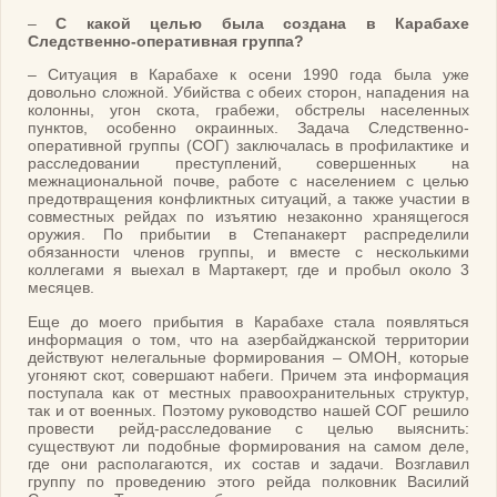
–
С какой целью была создана в Карабахе
Следственно-оперативная группа?
– Ситуация в Карабахе к осени 1990 года была уже
довольно сложной. Убийства с обеих сторон, нападения на
колонны, угон скота, грабежи, обстрелы населенных
пунктов, особенно окраинных. Задача Следственно-
оперативной группы (СОГ) заключалась в профилактике и
расследовании преступлений, совершенных на
межнациональной почве, работе с населением с целью
предотвращения конфликтных ситуаций, а также участии в
совместных рейдах по изъятию незаконно хранящегося
оружия. По прибытии в Степанакерт распределили
обязанности членов группы, и вместе с несколькими
коллегами я выехал в Мартакерт, где и пробыл около 3
месяцев.
Еще до моего прибытия в Карабахе стала появляться
информация о том, что на азербайджанской территории
действуют нелегальные формирования – ОМОН, которые
угоняют скот, совершают набеги. Причем эта информация
поступала как от местных правоохранительных структур,
так и от военных. Поэтому руководство нашей СОГ решило
провести рейд-расследование с целью выяснить:
существуют ли подобные формирования на самом деле,
где они располагаются, их состав и задачи. Возглавил
группу по проведению этого рейда полковник Василий