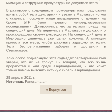
милиция и сотрудники прокуратуры не допустили этого.
В разговоре с сотрудником прокуратуры нам предложили
взять с собой тела двух армян и увезти в Мартакерт, но мы
отказались, поскольку наше возвращение с трупами на
броне БТР было чревато непредсказуемыми
последствиями. Договорились, что за телами приедут на
следующий день. Мы вернулись в Мартакерт и доложили о
произошедшем своему руководству. На следующий день в
Мир-Башир двинулась уже целая колонна. А милиция
приняла все меры, чтобы разогнать ждавшую их толпу.
Тела беспрепятственно забрали и доставили в
Степанакерт.
Хочу особо подчеркнуть: этот судмедэксперт-армянин был
уверен, что их не тронут. Он говорил, что всю жизнь
проработал и жил среди азербайджанцев, и что хочет
только помочь выяснить истину о гибели азербайджанца.
29 апреля 2011 г.
Источник:
Panorama.am
« Вернуться