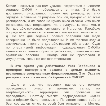
Кстати, несколько раз нам удалось встретиться с членами
отрядов ОМОН и побеседовать с ними. Это было
достаточно рискованно, потому что руководство этих
отрядов, в отличие от рядовых бойцов, прекрасно во всем
разбиралось, и им вовсе не нужна была огласка. Это были
организованные подразделения, структура, которая могла
бы дестабилизировать ситуацию в Нагорном Карабахе
посредством угона скота вместе с пастухами, налетов и т.
д. Но вот для ведения боевых операций эти люди
совершенно не были подготовлены. И их главная задача
заключалась именно в дестабилизации обстановки. Судя
по оперативной информации, подразделения ОМОНа
занимались главным образом грабежами, причем не только
армянских селений – иногда они не брезговали и
имуществом своих же соотечественников.
–
В это время уже действовал Указ Горбачева о
проверке паспортного режима с целью выявить
незаконные вооруженные формирования. Этот Указ не
распространялся на азербайджанский ОМОН?
– Дело в том, что проверки паспортного режима
проводились только в армянских селах, на
азербайджанской территории эти проверки не
проводились. Поэтому выявить подразделения ОМОН
таким образом было невозможно. По итогам нашей работы
был составлен отчет, который был отправлен в Москву.