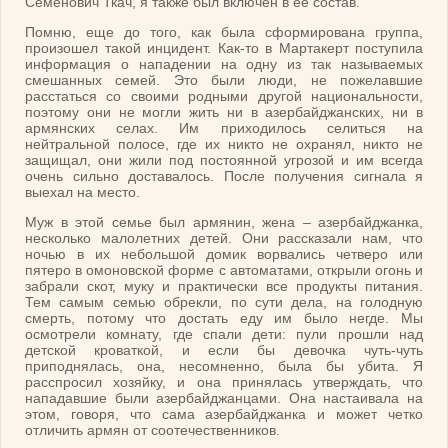
Семенович Ткач, я также был включен в ее состав.
Помню, еще до того, как была сформирована группа,
произошел такой инцидент. Как-то в Мартакерт поступила
информация о нападении на одну из так называемых
смешанных семей. Это были люди, не пожелавшие
расстаться со своими родными другой национальности,
поэтому они не могли жить ни в азербайджанских, ни в
армянских селах. Им приходилось селиться на
нейтральной полосе, где их никто не охранял, никто не
защищал, они жили под постоянной угрозой и им всегда
очень сильно доставалось. После получения сигнала я
выехал на место.
Муж в этой семье был армянин, жена – азербайджанка,
несколько малолетних детей. Они рассказали нам, что
ночью в их небольшой домик ворвались четверо или
пятеро в омоновской форме с автоматами, открыли огонь и
забрали скот, муку и практически все продукты питания.
Тем самым семью обрекли, по сути дела, на голодную
смерть, потому что достать еду им было негде. Мы
осмотрели комнату, где спали дети: пули прошли над
детской кроваткой, и если бы девочка чуть-чуть
приподнялась, она, несомненно, была бы убита. Я
расспросил хозяйку, и она принялась утверждать, что
нападавшие были азербайджанцами. Она настаивала на
этом, говоря, что сама азербайджанка и может четко
отличить армян от соотечественников.