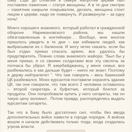
поставлен памятник – статуя женщины. А в те дни смотрю
– памятник накрыли покрывалом, дескать, женщина стоит
лицом к церкви, надо ее повернуть. И развернули – за одну
ночь!
Моего хорошего знакомого, который работал в гражданской
обороне Наримановского района, мы нашли
обезглавленным в контейнере… Вообще, мне многое
пришлось увидеть в те дни – как избивали людей, как
выбрасывали их с балконов. И могу четко сказать: если бы
был отдан приказ спасать армян, все удалось бы
предотвратить. Помню слова знакомого майора: “Был бы у
меня приказ, я со своими солдатами всю эту сволочь за
полчаса бы убрал. Я азербайджанец, у меня семья, все
разбежались и как дальше будет – никто не знает. Поэтому
я держу нейтралитет ”. Что там говорить – весь бакинский
ЦК разбежался. Моих курсантов поставили охранять здание
ЦК, так они говорили, что там всего 2 человека оставалось
– второй секретарь и буфетчик, который боялся за
продукты. Они попробовали купить у него сигареты, так он
такую цену заломил.. Потом правда, распорядились выдать
курсантам сигареты..
Так что в Баку было достаточно сил, чтобы без ввода
дополнительных войск навести в городе порядок. А войска
вошли и начали действовать только тогда, когда создалась
угроза власти.