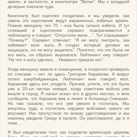
армян, в частности, в кинотеатре “Ватан”. Мы с младшей
дочерью поехали туда.
Кинотеатр был оцеплен солдатами, и мы увидели, как
сквозь это оцепление ведут израненных, избитых армян.
Помню женщину лет 70 – она была сильно избита. И тут
стоявший в оцеплении сержант поворачивается к
лейтенанту и говорит: “Отпустите меня…”. Тот спрашивает:
“Почему?”. Сержант отвечает: “Я не могу смотреть, как
избивают мою мать…Я солдат, который должен ее
защищать, но не могу защитить”. Понятно, что это была не
его мать, он образно выразился. Лейтенант ему говорит:
“Ну что я могу сделать… Никакого приказа нет”.
Когда женщину завели в помещение, я попросил проверить
по спискам – нет ли здесь Григория Карамова. А вокруг
полно азербайджанцев. Лейтенант мне говорит, мол,
Карамова здесь нет, уходите. Причем, учтите, что это было
уже в 20-ых числах января, когда советские войска уже
вошли в город. Я начал искал его в других местах, и мне
сообщили, что Карамов жив и лежит в больнице Семашко.
Но там сказали, что его уже увезли в госпиталь. Мы
кинулись туда, а госпиталь окружен войсками, никого не
впускают. Нас пропустили по моему удостоверению и мы
наконец увидели Гришу в палате. Он расплакался, да и я
тоже…
Я был свидетелем того, как подожгли армянскую церковь
Баку. Еще до событий в сквере напротив церкви был