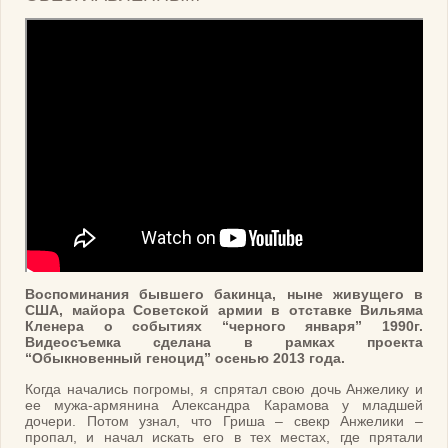
Воспоминания бывшего бакинца, ныне живущего в
США, майора Советской армии в отставке Вильяма
Кленера о событиях “черного января” 1990г.
Видеосъемка сделана в рамках проекта
“Обыкновенный геноцид” осенью 2013 года.
Когда начались погромы, я спрятал свою дочь Анжелику и
ее мужа-армянина Александра Карамова у младшей
дочери. Потом узнал, что Гриша – свекр Анжелики –
пропал, и начал искать его в тех местах, где прятали