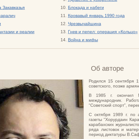
 Закавказья
Блокада и набеги
паралич
Кровавый январь 1990 года
и
Чрезвычайщина
нтазии и реалии
Гнев и пепел: операция «Кольцо»
Война и мифы
Об авторе
Родился 15 сентября 1
советского, позже армя
В 1985 г. окончил
международник. Рабо
“Советский спорт”, пер
С октября 1989 г. по 
газеты “Хорурдаин Кара
карабахских журналист
ряда листовок и матер
период диктатуры В.Са