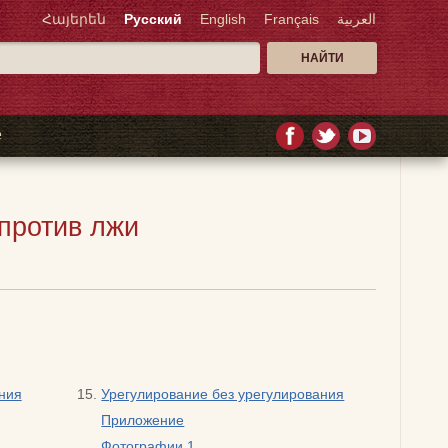
Հայերեն
Русский
English
Français
العربية
е
против лжи
ения
Урегулирование без урегулирования
Приложение
Фотографии 1