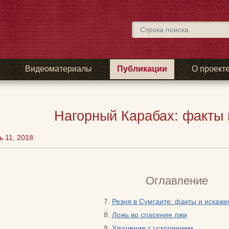
ы
Видеоматериалы
Публикации
О проект
Нагорный Карабах: факты 
 11, 2018
Оглавление
Резня в Сумгаите: факты и искаж
Ложь во спасение лжи
Удушение с ускорением