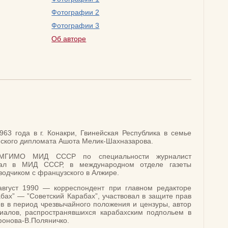
Фотографии 2
Фотографии 3
Об авторе
963 года в г. Конакри, Гвинейская Республика в семье
нского дипломата Ашота Мелик-Шахназарова.
 МГИМО МИД СССР по специальности журналист
тал в МИД СССР, в международном отделе газеты
еводчиком с французского в Алжире.
август 1990 — корреспондент при главном редакторе
бах” — ”Советский Карабах”, участвовал в защите прав
ов в период чрезвычайного положения и цензуры, автор
иалов, распространявшихся карабахским подпольем в
фонова-В.Поляничко.