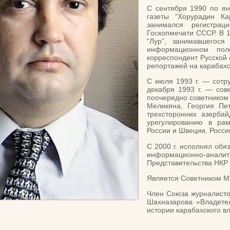
С сентября 1990 по я
газеты “Хорурадин Ка
занимался регистра
Госкопмечати СССР. В 1
“Лур”, занимавшегос
информационном пол
корреспондент Русской
репортажей на карабахск
С июля 1993 г. — сотр
декабря 1993 г. — сов
поочередно советником
Меликяна, Георгия Пе
трехсторонних азербай
урегулированию в ра
России и Швеции, Росси
С 2000 г. исполнял обяз
информационно-анал
Представительства НКР 
Является Советником М
Член Союза журналистов 
Шахназарова «Владете
истории карабахского в