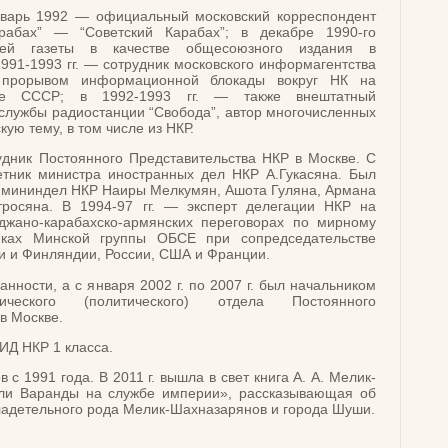
нварь 1992 — официальный московский корреспондент
рабах” — “Советский Карабах”; в декабре 1990-го
цией газеты в качестве общесоюзного издания в
991-1993 гг. — сотрудник московского информагентства
я прорывом информационной блокады вокруг НК на
е СССР; в 1992-1993 гг. — также внештатный
 службы радиостанции “Свобода”, автор многочисленных
ую тему, в том числе из НКР.
удник Постоянного Представительства НКР в Москве. С
етник министра иностранных дел НКР А.Гукасяна. Был
 мининдел НКР Наиры Мелкумян, Ашота Гуляна, Армана
тросяна. В 1994-97 гг. — эксперт делегации НКР на
джано-карабахско-армянских переговорах по мирному
мках Минской группы ОБСЕ при сопредседательстве
и и Финляндии, России, США и Франции.
анности, а с января 2002 г. по 2007 г. был начальником
итического (политического) отдела Постоянного
в Москве.
ИД НКР 1 класса.
с 1991 года. В 2011 г. вышла в свет книга А. А. Мелик-
ли Варанды на службе империи», рассказывающая об
ладетельного рода Мелик-Шахназарянов и города Шуши.