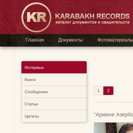
Главная
Документы
Фотоматериал
Интервью
Книги
1
2
Сообщения
Статьи
"Армяне Азерб
Цитаты