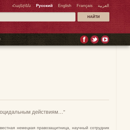
Հայերեն
Русский
English
Français
العربية
е
еноцидальным действиям…"
звестная немецкая правозащитница, научный сотрудник