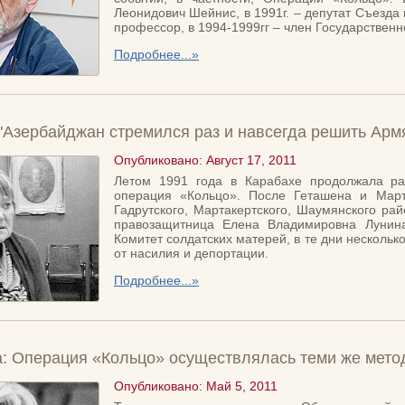
Леонидович Шейнис, в 1991г. – депутат Съезда
профессор, в 1994-1999гг – член Государствен
Подробнее...»
"Азербайджан стремился раз и навсегда решить Арм
Опубликовано: Август 17, 2011
Летом 1991 года в Карабахе продолжала ра
операция «Кольцо». После Геташена и Март
Гадрутского, Мартакертского, Шаумянского ра
правозащитница Елена Владимировна Лунина
Комитет солдатских матерей, в те дни нескольк
от насилия и депортации.
Подробнее...»
: Операция «Кольцо» осуществлялась теми же метод
Опубликовано: Май 5, 2011