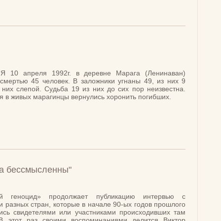
10 апреля 1992г. в деревне Марага (Ленинаван)
смертью 45 человек. В заложники угнаны 49, из них 9
 них слепой. Судьба 19 из них до сих пор неизвестна.
я в живых марагинцы вернулись хоронить погибших.
на бессмысленны"
ый геноцид» продолжает публикацию интервью с
разных стран, которые в начале 90-ых годов прошлого
ись свидетелями или участниками происходивших там
 В этот раз своими воспоминаниями делится Виктор