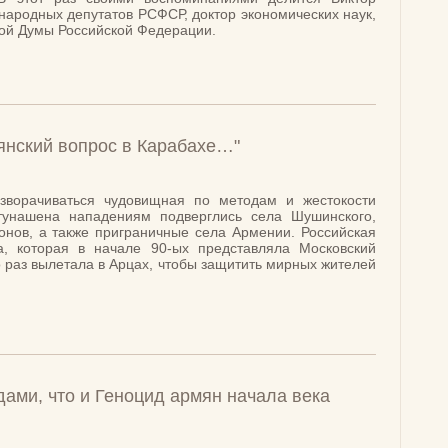
 народных депутатов РСФСР, доктор экономических наук,
ной Думы Российской Федерации.
янский вопрос в Карабахе…"
зворачиваться чудовищная по методам и жестокости
унашена нападениям подверглись села Шушинского,
йонов, а также приграничные села Армении. Российская
, которая в начале 90-ых представляла Московский
о раз вылетала в Арцах, чтобы защитить мирных жителей
ами, что и Геноцид армян начала века