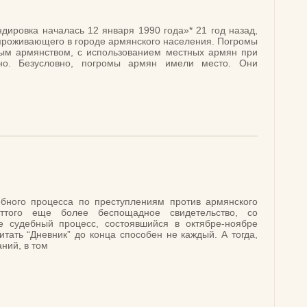
ровка началась 12 января 1990 года»* 21 год назад,
 проживающего в городе армянского населения. Погромы
ым армянством, с использованием местных армян при
чно. Безусловно, погромы армян имели место. Они
ебного процесса по преступлениям против армянского
ттого еще более беспощадное свидетельство, со
е судебный процесс, состоявшийся в октябре-ноябре
тать “Дневник” до конца способен не каждый. А тогда,
ний, в том