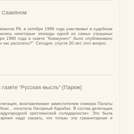
м Саакяном
катов РА, в октябре 1988 года участвовал в судебном
вались некоторые эпизоды одной из самых страшных
ря 1988 года в газете “Коммунист” было опубликовано
 час расплаты?”. Сегодня, спустя 20 лет, этот вопрос
 газете "Русская мысль" (Париж)
елегация, возглавляемая заместителем спикера Палаты
Кокс , посетила Нагорный Карабах. В состав делегации
ждународной христианской солидарности». Это была
ремя надо сказать, что только эта гуманитарная и