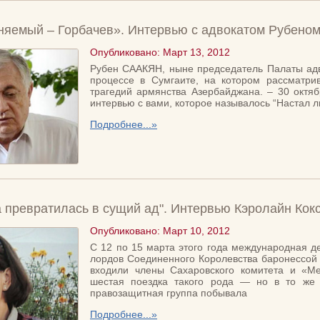
няемый – Горбачев». Интервью с адвокатом Рубено
Опубликовано: Март 13, 2012
Рубен СААКЯН, ныне председатель Палаты адво
процессе в Сумгаите, на котором рассматри
трагедий армянства Азербайджана. – 30 октяб
интервью с вами, которое называлось “Настал ли
Подробнее...»
а превратилась в сущий ад". Интервью Кэролайн Кокс
Опубликовано: Март 10, 2012
С 12 по 15 марта этого года международная д
лордов Соединенного Королевства баронессой 
входили члены Сахаровского комитета и «Ме
шестая поездка такого рода — но в то же в
правозащитная группа побывала
Подробнее...»