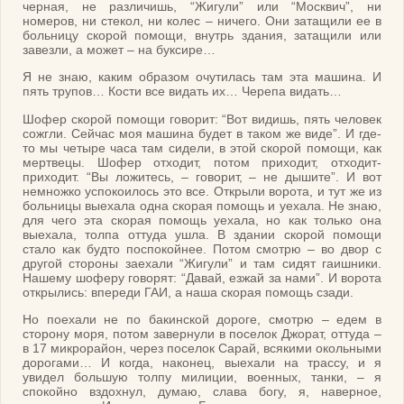
черная, не различишь, “Жигули” или “Москвич”, ни
номеров, ни стекол, ни колес – ничего. Они затащили ее в
больницу скорой помощи, внутрь здания, затащили или
завезли, а может – на буксире…
Я не знаю, каким образом очутилась там эта машина. И
пять трупов… Кости все видать их… Черепа видать…
Шофер скорой помощи говорит: “Вот видишь, пять человек
сожгли. Сейчас моя машина будет в таком же виде”. И где-
то мы четыре часа там сидели, в этой скорой помощи, как
мертвецы. Шофер отходит, потом приходит, отходит-
приходит. “Вы ложитесь, – говорит, – не дышите”. И вот
немножко успокоилось это все. Открыли ворота, и тут же из
больницы выехала одна скорая помощь и уехала. Не знаю,
для чего эта скорая помощь уехала, но как только она
выехала, толпа оттуда ушла. В здании скорой помощи
стало как будто поспокойнее. Потом смотрю – во двор с
другой стороны заехали “Жигули” и там сидят гаишники.
Нашему шоферу говорят: “Давай, езжай за нами”. И ворота
открылись: впереди ГАИ, а наша скорая помощь сзади.
Но поехали не по бакинской дороге, смотрю – едем в
сторону моря, потом завернули в поселок Джорат, оттуда –
в 17 микрорайон, через поселок Сарай, всякими окольными
дорогами… И когда, наконец, выехали на трассу, и я
увидел большую толпу милиции, военных, танки, – я
спокойно вздохнул, думаю, слава богу, я, наверное,