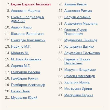
Бедян Бармен Акопович
Акопян Левон
Аванесян Марина
Аванесян Римма
Схема 3 подъезда в
Балуян Альвина
доме 5/2
Агаджанян Мадлена
Авакян Камо
Оганян Сурен
Шагаянц Валентина
Парсегович
Пхакадзе Константин
Мудрецова Зинаида
Нарине М.Г.
Хондкарян Датико
Марина М.
Арустамян Гюльчохра
М. Роза Антоновна
Гарник и Жанна
Нерсесяны
Лариса М.Г.
Марутян Владимир
Гамбарян Валена
Гукасян Александр
Гамбарян Роман
Халапян Ирина
Гамбарян Александр
Мелкумян Ирина
Базян Ваня
Мелкумян Каринэ
Мусаэлян Юрий