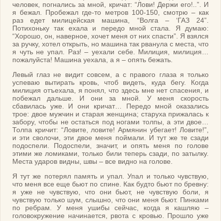
человек, погнались за мной, кричат: “Лови! Держи его!..”. И
я бежал. Пробежал где-то метров 100-150, смотрю – как
раз едет милицейская машина, “Волга – ‘ГАЗ 24”.
Потихоньку так ехала и передо мной стала. Я думаю:
“Хорошо, он, наверное, хочет меня от них спасти”. Я взялся
за ручку, хотел открыть, но машина так рванула с места, что
я чуть не упал. Раз! – уехали себе. Милиция, милиция…
пожалуйста! Машина уехала, а я – опять бежать.
Левый глаз не видит совсем, а с правого глаза я только
успеваю вытирать кровь, чтоб видеть, куда бегу. Когда
милиция отъехала, я понял, что здесь мне нет спасения, и
побежал дальше. И они за мной. У меня скорость
сбавилась уже. И они кричат… Передо мной оказались
трое: двое мужчин и старая женщина; старуха прижалась к
забору, чтобы не остаться под ногами толпы, а эти двое…
Толпа кричит: “Ловите, ловите! Армянин убегает! Ловите!”,
и эти сволочи, эти двое меня поймали. И тут же те сзади
подоспели. Подоспели, значит, и опять меня по голове
этими же ломиками, только били теперь сзади, по затылку.
Места ударов видны, швы – все видно на голове.
Я тут же потерял память и упал. Упал и только чувствую,
что меня все еще бьют по спине. Как будто бьют по бревну:
я уже не чувствую, что они бьют, не чувствую боли, я
чувствую только шум, слышно, что они меня бьют. Пинками
по ребрам. У меня ушибы сейчас, когда я кашляю –
головокружение начинается, рвота с кровью. Прошло уже