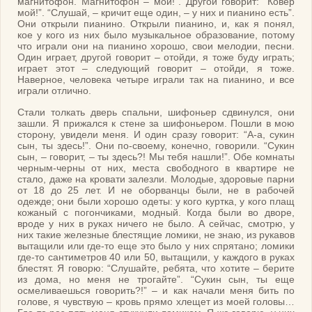
магнитофон. Магнитофон – мой!”. Другой говорит: “Ковер
мой!”. “Слушай, – кричит еще один, – у них и пианино есть”.
Они открыли пианино. Открыли пианино, и, как я понял,
кое у кого из них было музыкальное образование, потому
что играли они на пианино хорошо, свои мелодии, песни.
Один играет, другой говорит – отойди, я тоже буду играть;
играет этот – следующий говорит – отойди, я тоже.
Наверное, человека четыре играли так на пианино, и все
играли отлично.
Стали толкать дверь спальни, шифоньер сдвинулся, они
зашли. Я прижался к стене за шифоньером. Пошли в мою
сторону, увидели меня. И один сразу говорит: “A-а, сукин
сын, ты здесь!”. Они по-своему, конечно, говорили. “Сукин
сын, – говорит, – ты здесь?! Мы тебя нашли!”. Обе комнаты
черным-черны от них, места свободного в квартире не
стало, даже на кровати залезли. Молодые, здоровые парни
от 18 до 25 лет. И не оборванцы были, не в рабочей
одежде; они были хорошо одеты: у кого куртка, у кого плащ
кожаный с погончиками, модный. Когда были во дворе,
вроде у них в руках ничего не было. А сейчас, смотрю, у
них такие железные блестящие ломики, не знаю, из рукавов
вытащили или где-то еще это было у них спрятано; ломики
где-то сантиметров 40 или 50, вытащили, у каждого в руках
блестят. Я говорю: “Слушайте, ребята, что хотите – берите
из дома, но меня не трогайте”. “Сукин сын, ты еще
осмеливаешься говорить?!” – и как начали меня бить по
голове, я чувствую – кровь прямо хлещет из моей головы…