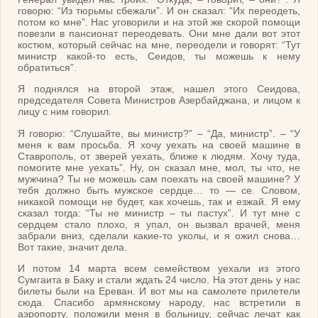
говорю: “Из тюрьмы сбежали”. И он сказал: “Их переодеть,
потом ко мне”. Нас уговорили и на этой же скорой помощи
повезли в пансионат переодевать. Они мне дали вот этот
костюм, который сейчас на мне, переодели и говорят: “Тут
министр какой-то есть, Сеидов, ты можешь к нему
обратиться”.
Я поднялся на второй этаж, нашел этого Сеидова,
председателя Совета Министров Азербайджана, и лицом к
лицу с ним говорил.
Я говорю: “Слушайте, вы министр?” – “Да, министр”. – “У
меня к вам просьба. Я хочу уехать на своей машине в
Ставрополь, от зверей уехать, ближе к людям. Хочу туда,
помогите мне уехать”. Ну, он сказал мне, мол, ты что, не
мужчина? Ты не можешь сам поехать на своей машине? У
тебя должно быть мужское сердце… то — се. Словом,
никакой помощи не будет, как хочешь, так и езжай. Я ему
сказал тогда: “Ты не министр – ты пастух”. И тут мне с
сердцем стало плохо, я упал, он вызвал врачей, меня
забрали вниз, сделали какие-то уколы, и я ожил снова…
Вот такие, значит дела.
И потом 14 марта всем семейством уехали из этого
Сумгаита в Баку и стали ждать 24 число. На этот день у нас
билеты были на Ереван. И вот мы на самолете прилетели
сюда. Спасибо армянскому народу, нас встретили в
аэропорту, положили меня в больницу, сейчас лечат как