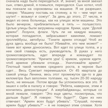
сначала надо было переодеться. И, значит, за мной заехал
сын, отвез домой, я помылся, переоделся. Сын хотел, чтоб
мы поехали на сороковины на машине. Я не разрешил,
говорю: “Машину поставь на стоянку, а то – чем черт не
шутит! – возьмут и сожгут”. За день до этого, 27 числа, я
видел из окна больницы, как на улицах жгли машины. Это
было вечером, приблизительно в пять — полшестого.
Целые улицы были загружены народом. Крики, шум: “Долой
армян!”. Лозунги, флаги. Чуть ли не каждую машину,
которая попадается, забрасывают камнями, ломают
троллейбусы, автобусы. “Гоните армян отсюда! Чтоб их
духа здесь вообще не было! Убивайте, кто чем может!” –
такие вот крики доносились. Вот идет по улице толпа, и у
нее свой главарь есть, руководитель. В руках у него
громкоговоритель, идет впереди и командует по
громкоговорителю: “Кричите ура! С криком, шумом идите,
чтоб армяне убежали отсюда… Уничтожайте армян!”.
Плотный такой человек среднего роста, в черное был
одет… Весь Сумгаит перемешался. От 45 квартала до
самой улицы Ленина, весь этот промежуток где-то в два
километра был заполнен толпами, ну, тысяч 20-30 народу
было, не меньше. Потом вроде бы успокоилось все это. Я
зашел к себе в палату и говорю: “Ребята, наверное, этим и
кончились демонстрации”. А азербайджанцы, которые со
мной лежали, говорят: “Это еще цветы, посмотришь, что
дальше будет”. Я говорю: “Что будет?”. Один из них
отвечает: “Армян всех будут убивать”. “Слушай, почему
армян будут убивать?” – я не поверил этим словам. Хотя