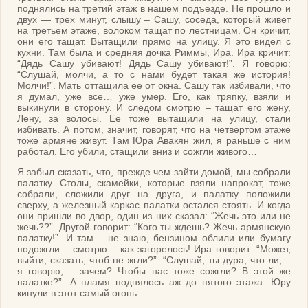
поднялись на третий этаж в нашем подъезде. Не прошло и
двух — трех минут, слышу – Сашу, соседа, который живет
на третьем этаже, волоком тащат по лестницам. Он кричит,
они его тащат. Вытащили прямо на улицу. Я это видел с
кухни. Там была и средняя дочка Риммы, Ира. Ира кричит:
“Дядь Сашу убивают! Дядь Сашу убивают!”. Я говорю:
“Слушай, молчи, а то с нами будет такая же история!
Молчи!”. Мать оттащила ее от окна. Сашу так избивали, что
я думал, уже все… уже умер. Его, как тряпку, взяли и
выкинули в сторону. И следом смотрю – тащат его жену,
Лену, за волосы. Ее тоже вытащили на улицу, стали
избивать. А потом, значит, говорят, что на четвертом этаже
тоже армяне живут. Там Юра Авакян жил, я раньше с ним
работал. Его убили, стащили вниз и сожгли живого…
Я забыл сказать, что, прежде чем зайти домой, мы собрали
палатку. Столы, скамейки, которые взяли напрокат, тоже
собрали, сложили друг на друга, и палатку положили
сверху, а железный каркас палатки остался стоять. И когда
они пришли во двор, один из них сказал: “Жечь это или не
жечь??”. Другой говорит: “Кого ты ждешь? Жечь армянскую
палатку!”. И там – не знаю, бензином облили или бумагу
подожгли – смотрю – как загорелось! Ира говорит: “Может,
выйти, сказать, чтоб не жгли?”. “Слушай, ты дура, что ли, –
я говорю, – зачем? Чтобы нас тоже сожгли? В этой же
палатке?”. А пламя поднялось аж до пятого этажа. Юру
кинули в этот самый огонь…