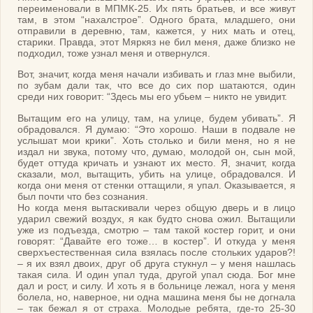
переименовали в МПМК-25. Их пять братьев, и все живут
там, в этом “нахалстрое”. Одного брата, младшего, они
отправили в деревню, там, кажется, у них мать и отец,
старики. Правда, этот Мяркяз не бил меня, даже близко не
подходил, тоже узнал меня и отвернулся.
Вот, значит, когда меня начали избивать и глаз мне выбили,
по зубам дали так, что все до сих пор шатаются, один
среди них говорит: “Здесь мы его убьем – никто не увидит.
Вытащим его на улицу, там, на улице, будем убивать”. Я
обрадовался. Я думаю: “Это хорошо. Наши в подвале не
услышат мои крики”. Хоть столько и били меня, но я не
издал ни звука, потому что, думаю, молодой он, сын мой,
будет оттуда кричать и узнают их место. Я, значит, когда
сказали, мол, вытащить, убить на улице, обрадовался. И
когда они меня от стенки оттащили, я упал. Оказывается, я
был почти что без сознания.
Но когда меня вытаскивали через общую дверь и в лицо
ударил свежий воздух, я как будто снова ожил. Вытащили
уже из подъезда, смотрю – там такой костер горит, и они
говорят: “Давайте его тоже… в костер”. И откуда у меня
сверхъестественная сила взялась после стольких ударов?!
– я их взял двоих, друг об друга стукнул – у меня нашлась
такая сила. И один упал туда, другой упал сюда. Бог мне
дал и рост, и силу. И хоть я в больнице лежал, нога у меня
болела, но, наверное, ни одна машина меня бы не догнала
– так бежал я от страха. Молодые ребята, где-то 25-30