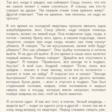
Так вот, когда я увидел, как избивают Сашу, понял, что это
же самое может с нами случиться. И слышу, как кто-то
говорит во дворе: “На первом этаже тоже армяне живут”.
Другой отвечает: “Там не армяне, там лезгины, не надо их
трогать”.
В это время из соседней квартиры пришла звонить одна
азербайджанка, мол, Сашу убили, надо скорую помощь
позвать, может, он живой еще. Она позвонила туда, сюда, а
потом – своему брату, мол, здесь, в нашем подъезде, такое
творится, скорее при ходи сюда, может, нас тоже начнут
убивать. Я говорю: “Ты же мусульманка, зачем тебя будут
убивать? Это нас убивают”. Она трубку положила и хотела
выйти. Я не дал ей выйти. В это время в наше окно залетел
первый камень. Римма говорит: “Давайте все спустимся в
подвал”. Я говорю: “Правильно, все заходи те в подвал,
быстро”. А мой сын, Андрей, говорит: “Если, папа, все
зайдем – значит, я тоже захожу, если кто-то останется –
значит, я тоже не зайду”. Я поругал его и сказал: “Заходи
быстренько!”. Он меня послушался, и все десять человек,
которые были дома, – всех я спустил в подвал. Там был
старенький половик, коврик; этим половиком я закрыл
сверху люк и посуду, которую взяли напрокат, положил
поверх коврика на люк, чтоб не было заметно.
Я остался один. И как вот этот, в клетке, белый медведь –
видели вы? – ходит из одного угла в другой – точно так же я
хожу взад-вперед по квартире. Перед глазами смерть уже,