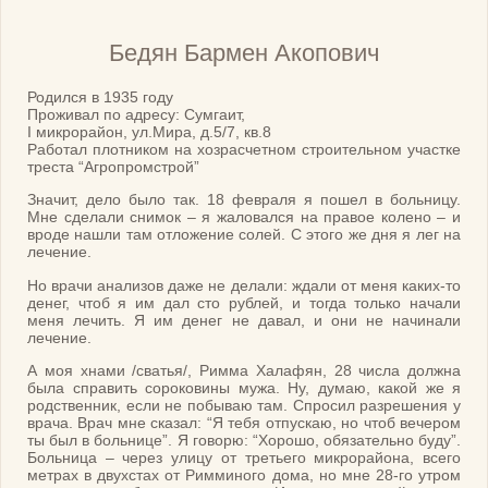
Бедян Бармен Акопович
Родился в 1935 году
Проживал по адресу: Сумгаит,
I микрорайон, ул.Мира, д.5/7, кв.8
Работал плотником на хозрасчетном строительном участке
треста “Агропромстрой”
Значит, дело было так. 18 февраля я пошел в больницу.
Мне сделали снимок – я жаловался на правое колено – и
вроде нашли там отложение солей. С этого же дня я лег на
лечение.
Но врачи анализов даже не делали: ждали от меня каких-то
денег, чтоб я им дал сто рублей, и тогда только начали
меня лечить. Я им денег не давал, и они не начинали
лечение.
А моя хнами /сватья/, Римма Халафян, 28 числа должна
была справить сороковины мужа. Ну, думаю, какой же я
родственник, если не побываю там. Спросил разрешения у
врача. Врач мне сказал: “Я тебя отпускаю, но чтоб вечером
ты был в больнице”. Я говорю: “Хорошо, обязательно буду”.
Больница – через улицу от третьего микрорайона, всего
метрах в двухстах от Римминого дома, но мне 28-го утром