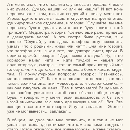
А я же не знаю, что с нашими случилось в подвале. Я все о
них думаю. Думаю, нашли их или не нашли? И вот ночь
переночевал я там, никаких сведений о них у меня нет.
Утром, где-то в десять часов, я спустился на третий этаж,
где хирургическое отделение, и говорю: “Слушайте, вы мне
перевязку будете делать или я так и буду ходить с этой
тряпкой?”. Медсестра говорит: “Сейчас еще рано, придешь
в двенадцать часов”. А эта сестра была русская, я и
говорю: “Слушай, у вас здесь телефона нету позвонить,
узнать, что с родными, живы или нет?”. Она мне говорит,
что телефон есть в комнате, где доктора сидят, врачи. В
ординаторской. Говорит: “Иди, позвони оттуда”. Ну, я по
коридору начал идти – идти трудно! – нашел эту
ординаторскую, смотрю – тот же самый врач, который мне
голову шил, и еще какая-то женщина в белом халате сидят
там. Я по-культурному попросил, говорю: “Извиняюсь,
можно позвонить?”. Как эта женщина – я не знаю, кто она
такая, врачиха она, или медсестра, или сестра-хозяйка, –
как она кинулась на меня: “Вам и этого мало! Вашу нацию
надо вообще уничтожить, чтоб вас не было вообще в мире!
Будь, – говорит, – у меня такая возможность, я бы этой
иглой уничтожила всю вашу армянскую нацию!”. Вот. Эта
женщина все это мне говорит. И тут я заплакал… Этого я
уже не мог вынести… заплакал…
В общем, не дала она мне позвонить, и я так и не мог
узнать, где жена, где дети мои, что там с нашими в подвале
стало. Потом оказалось, все живы-здоровы, а жене сказали,