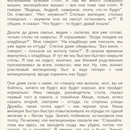
маленькими кучками стоят. И там же много пожарных
машин, милицейских машин – все они тоже там стоят. Я
говорю: “Видишь, Андрей, наверное, опять что-то будет”.
Он отвечает: “Нет, неужели?! Столько милиции, столько
пожарных – неужели они не смогут остановить их?”. В
общем, я сказал: “Что будет – то будет, давай пошли”.
Дошли до дома сватьи, видим – палатка, все уже готово,
только столы не накрыты. Я спрашиваю: “Когда поедем на
кладбище?”. Мне говорят: “На кладбище уже поехали, мы
уже ждем их оттуда”. Стелла даже обиделась: “Без меня, –
говорит, – поехали на могилу папы?”. В скором времени
вернулись с кладбища. И тут же мы быстро-быстро накрыли
столы. Я там не сидел, конечно, как близкий родственник
присматривал за всем, помогал, чем мог. Ну, там, значит,
участковый милиционер был и еще пятеро с ним
милиционеров, вроде охранять нас будут.
Они даже сели с нами, по стакану чая выпили, мол, вы не
бойтесь, ничего не будет, все будет хорошо, все пройдет
нормально. Наш тамада, руководитель стола, сказал
первый тост в память о покойном Мише, только хотел
сказать второй, смотрим – оттуда, со стороны улицы
Дружбы, такая толпа идет! – как черная туча. Наша
милиция быстро-быстро повытаскивала из ограды по одной
железке и – бегом туда. Значит, побежали, остановили они
толпу. По-моему, эти милиционеры сказали им: “Слушайте,
пока мы здесь, не заходите сюда, мы уйдем, потом что
хотите, то и делайте”. Я уверен, что так и было. Значит,