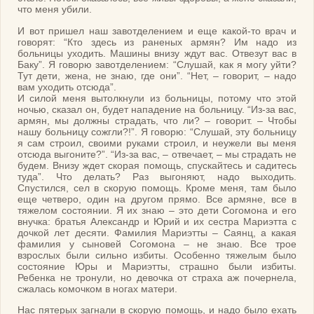
что меня убили.
И вот пришел наш завотделением и еще какой-то врач и
говорят: “Кто здесь из раненых армян? Им надо из
больницы уходить. Машины внизу ждут вас. Отвезут вас в
Баку”. Я говорю завотделением: “Слушай, как я могу уйти?
Тут дети, жена, не знаю, где они”. “Нет, – говорит, – надо
вам уходить отсюда”.
И силой меня вытолкнули из больницы, потому что этой
ночью, сказал он, будет нападение на больницу. “Из-за вас,
армян, мы должны страдать, что ли? – говорит. – Чтобы
нашу больницу сожгли?!”. Я говорю: “Слушай, эту больницу
я сам строил, своими руками строил, и неужели вы меня
отсюда выгоните?”. “Из-за вас, – отвечает, – мы страдать не
будем. Внизу ждет скорая помощь, спускайтесь и садитесь
туда”. Что делать? Раз выгоняют, надо выходить.
Спустился, сел в скорую помощь. Кроме меня, там было
еще четверо, один на другом прямо. Все армяне, все в
тяжелом состоянии. Я их знаю – это дети Согомона и его
внучка: братья Александр и Юрий и их сестра Мариэтта с
дочкой лет десяти. Фамилия Мариэтты – Саянц, а какая
фамилия у сыновей Согомона – не знаю. Все трое
взрослых были сильно избиты. Особенно тяжелым было
состояние Юры и Мариэтты, страшно были избиты.
Ребенка не тронули, но девочка от страха аж почернела,
сжалась комочком в ногах матери.
Нас пятерых загнали в скорую помощь, и надо было ехать