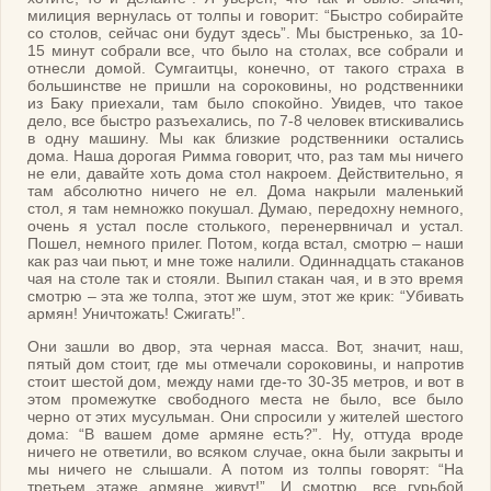
милиция вернулась от толпы и говорит: “Быстро собирайте
со столов, сейчас они будут здесь”. Мы быстренько, за 10-
15 минут собрали все, что было на столах, все собрали и
отнесли домой. Сумгаитцы, конечно, от такого страха в
большинстве не пришли на сороковины, но родственники
из Баку приехали, там было спокойно. Увидев, что такое
дело, все быстро разъехались, по 7-8 человек втискивались
в одну машину. Мы как близкие родственники остались
дома. Наша дорогая Римма говорит, что, раз там мы ничего
не ели, давайте хоть дома стол накроем. Действительно, я
там абсолютно ничего не ел. Дома накрыли маленький
стол, я там немножко покушал. Думаю, передохну немного,
очень я устал после столького, перенервничал и устал.
Пошел, немного прилег. Потом, когда встал, смотрю – наши
как раз чаи пьют, и мне тоже налили. Одиннадцать стаканов
чая на столе так и стояли. Выпил стакан чая, и в это время
смотрю – эта же толпа, этот же шум, этот же крик: “Убивать
армян! Уничтожать! Сжигать!”.
Они зашли во двор, эта черная масса. Вот, значит, наш,
пятый дом стоит, где мы отмечали сороковины, и напротив
стоит шестой дом, между нами где-то 30-35 метров, и вот в
этом промежутке свободного места не было, все было
черно от этих мусульман. Они спросили у жителей шестого
дома: “В вашем доме армяне есть?”. Ну, оттуда вроде
ничего не ответили, во всяком случае, окна были закрыты и
мы ничего не слышали. А потом из толпы говорят: “На
третьем этаже армяне живут!”. И смотрю, все гурьбой