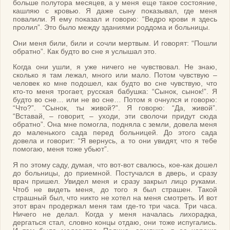
больше полутора месяцев, а у меня еще такое состояние,
кашляю с кровью. Я даже сыну показывал, где меня
повалили. Я ему показал и говорю: “Ведро крови я здесь
пролил”. Это было между зданиями роддома и больницы.
Они меня били, били и сочли мертвым. И говорят: “Пошли
обратно”. Как будто во сне я услышал это.
Когда они ушли, я уже ничего не чувствовал. Не знаю,
сколько я там лежал, много или мало. Потом чувствую –
человек ко мне подошел, как будто во сне чувствую, что
кто-то меня трогает, русская бабушка: “Сынок, сынок!”. Я
будто во сне… или не во сне… Потом я очнулся и говорю:
“Что?”. “Сынок, ты живой?”. Я говорю: “Да, живой”.
“Вставай, – говорит, – уходи, эти сволочи придут сюда
обратно”. Она мне помогла, подняла с земли, довела меня
до маленького сада перед больницей. До этого сада
довела и говорит: “Я вернусь, а то они увидят, что я тебе
помогаю, меня тоже убьют”.
Я по этому саду, думая, что вот-вот свалюсь, кое-как дошел
до больницы, до приемной. Постучался в дверь, и сразу
врач пришел. Увидел меня и сразу закрыл лицо руками.
Чтоб не видеть меня, до того я был страшен. Такой
страшный был, что никто не хотел на меня смотреть. И вот
этот врач продержал меня там где-то три часа. Три часа.
Ничего не делал. Когда у меня началась лихорадка,
дергаться стал, словно концы отдаю, они тоже испугались.