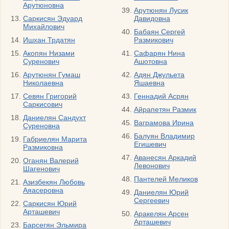
Арутюновна
Арутюнян Лусик
Саркисян Эдуард
Давидовна
Михайлович
Бабаян Сергей
Ишхан Трдатян
Размикович
Акопян Низами
Cафарян Нина
Суренович
Ашотовна
Арутюнян Гумаш
Адян Джульета
Николаевна
Яшаевна
Севян Григорий
Геннадий Асрян
Саркисович
Айрапетян Размик
Даниелян Сандухт
Ваграмова Ирина
Суреновна
Балуян Владимир
Габриелян Марита
Егишевич
Размиковна
Аванесян Аркадий
Оганян Валерий
Левонович
Шагенович
Пантелей Меликов
Азизбекян Любовь
Аяасеровна
Даниелян Юрий
Сергеевич
Саркисян Юрий
Арташевич
Аракелян Арсен
Арташевич
Барсегян Эльмира