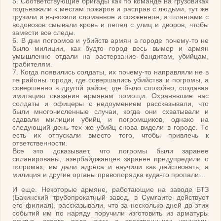
5. Соответствующие бригады как по команде на грузовиках
подъезжали к местам пожаров и расправ с людьми, тут же
грузили и вывозили сломанное и сожженное, а шлангами с
водовозов смывали кровь и пепел с улиц и дворов, чтобы
замести все следы.
6. В дни погромов и убийств армян в городе почему-то не
было милиции, как будто город весь вымер и армян
умышленно отдали на растерзание бандитам, убийцам,
грабителям.
7. Когда появились солдаты, их почему-то направляли не в
те районы города, где совершались убийства и погромы, а
совершенно в другой район, где было спокойно, создавая
имитацию оказания армянам помощи. Охранявшие нас
солдаты и офицеры с недоумением рассказывали, что
были многочисленные случаи, когда они схватывали и
сдавали милиции убийц и погромщиков, однако на
следующий день тех же убийц снова видели в городе. То
есть их отпускали вместо того, чтобы привлечь к
ответственности.
Все это доказывает, что погромы были заранее
спланированы, азербайджанцев заранее предупредили о
погромах, им дали адреса и научили как действовать, а
милиция и другие органы правопорядка куда-то пропали…
И еще. Некоторые армяне, работающие на заводе БТЗ
(Бакинский трубопрокатный завод, в Сумгаите действует
его филиал), рассказывали, что за несколько дней до этих
событий им по наряду поручили изготовить из арматуры