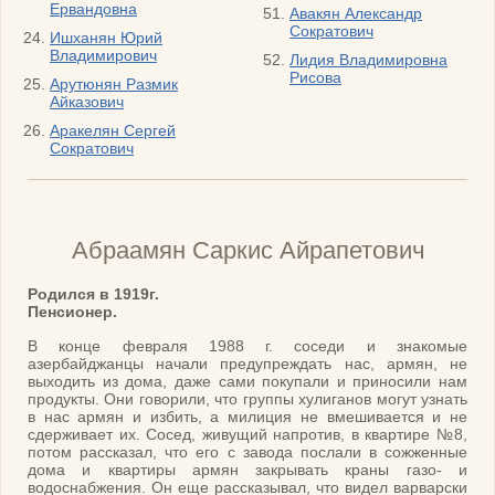
Ервандовна
Авакян Александр
Сократович
Ишханян Юрий
Владимирович
Лидия Владимировна
Рисова
Арутюнян Размик
Айказович
Аракелян Сергей
Сократович
Абраамян Саркис Айрапетович
Родился в 1919г.
Пенсионер.
В конце февраля 1988 г. соседи и знакомые
азербайджанцы начали предупреждать нас, армян, не
выходить из дома, даже сами покупали и приносили нам
продукты. Они говорили, что группы хулиганов могут узнать
в нас армян и избить, а милиция не вмешивается и не
сдерживает их. Сосед, живущий напротив, в квартире №8,
потом рассказал, что его с завода послали в сожженные
дома и квартиры армян закрывать краны газо- и
водоснабжения. Он еще рассказывал, что видел варварски