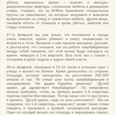
убитых, зарезанных армян – мужчин и женщин,
разгромленные квартиры, сломанную мебель и домашнюю
утварь. Говорил, что из ЖЭКов приезжали специальные
группы на самосвалах, на которые загружали и вывозили
выброшенную на улицу и сожженную мебель, другие вещи,
смывали копоть от пожаров и кровь убитых, заметая все
следы погромов.
27-го февраля мы уже знали, что положение в городе
очень тяжелое, армян убивают и режут, независимо от
возраста и пола. Вечером к нам пришла женщина, русская,
и рассказала, что слышала, как на работе азербайджанцы
между собой говорили, что этой ночью будут нападать на
армян, живущих в 1-м квартале. Всю ночь мы с сыном с
топорами в руках сидели и ждали своей участи.
28-го февраля, примерно в 15-16 часов я услышал шум с
улицы и вышел на балкон. Крики доносились со стороны
площади, которая находилась на расстоянии 200-300
метров от нас. По улице шли толпы азербайджанцев и
скандировали: “Не дадим Карабах армянам”, “Долой
армян, да здравствует Азербайджан!”. По микрофону
начали требовать, чтобы на трибуну вышел 1-й секретарь
горкома партии Муслимзаде. Потом начал кто-то выступать
и кричать: “Долой армян, надо их всех уничтожить!”. Мы не
поверили, что 1-й секретарь, коммунист, может такие слова
говорить и призывать к прямой, неприкрытой расправе.
Один из соседей вышел на площадь и вернувшись сказал,