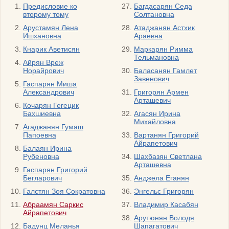
Предисловие ко
Багдасарян Седа
второму тому
Солтановна
Арустамян Лена
Атаджанян Астхик
Ишхановна
Араевна
Кнарик Аветисян
Маркарян Римма
Тельмановна
Айрян Вреж
Норайрович
Баласанян Гамлет
Завенович
Гаспарян Миша
Александрович
Григорян Армен
Арташевич
Кочарян Гегецик
Бахшиевна
Агасян Ирина
Михайловна
Агаджанян Гумаш
Папоевна
Вартанян Григорий
Айрапетович
Балаян Ирина
Рубеновна
Шахбазян Светлана
Арташевна
Гаспарян Григорий
Бегларович
Анджела Еганян
Галстян Зоя Сократовна
Энгельс Григорян
Абраамян Саркис
Владимир Касабян
Айрапетович
Арутюнян Володя
Бадунц Меланья
Шапагатович