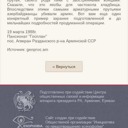
прутья, своего рода пики с заостренными концами.
Сказали, что это якобы для частокола кладбища.
Впоследствии этими самыми арматурными прутьями
азербайджанцы убивали армян. Вот вам еще один
конкретный пример заранее подготовленной и до
мельчайших подробностей продуманной операции.
19 марта 1988г.
Пансионат "Госплан"
пос. Агверан Разданского р-на Армянской ССР
Источник: genproc.am
« Вернуться
Подготовлено при содействии Центра
общественных связей и информации
аппарата президента РА, Армения, Ереван
Сайт создан при содействии
Общественой организации "Инициатива
по предотвращению ксенофобии"