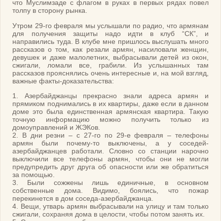
что Муслимзаде с флагом в руках в первых рядах повел
толпу в сторону рынка.
Утром 29-го февраля мы услышали по радио, что армянам
для получения защиты надо идти в клуб “СК”, и
направились туда. В клубе мне пришлось выслушать много
рассказов о том, как резали армян, насиловали женщин,
девушек и даже малолетних, выбрасывали детей из окон,
сжигали, ломали все, грабили. Из услышанных там
рассказов прояснялись очень интересные и, на мой взгляд,
важные факты-доказательства:
1. Азербайджанцы прекрасно знали адреса армян и
прямиком поднимались в их квартиры, даже если в данном
доме это была единственная армянская квартира. Такую
точную информацию можно получить только из
домоуправлений и ЖЭКов.
2. В дни резни – с 27-го по 29-е февраля – телефоны
армян были почему-то выключены, а у соседей-
азербайджанцев работали. Словно со станции нарочно
выключили все телефоны армян, чтобы они не могли
предупредить друг друга об опасности или же обратиться
за помощью.
3. Были сожжены лишь единичные, в основном
собственные дома. Видимо, боялись, что пожар
перекинется в дом соседа-азербайджанца.
4. Вещи, утварь армян выбрасывали на улицу и там только
сжигали, сохраняя дома в целости, чтобы потом занять их.