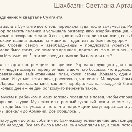
Шахбазян Светлана Арт
диненном квартале Сумгаита.
и жила в Сумгаите всего год, переехала туда после замужества. 
вор повесить пеленки и услышала разговор двух азербайджанцев, 
 момент возвращается мой свекр, который выходил в магазин, весь 
ехали наши знакомые на машине – один из них был прокурором – и
нас. Соседи сверху – азербайджанцы – предложили укрыться
ало было таких, кто помогал армянам, прятал их. Но я не знаю – 
1
как Мелкумянов
, эти же соседи помогли бы нам или нет?
аш квартал погромщики не пришли. Утром следующего дня нас 
 – люди насмерть перепуганные, в шоке, кто босиком, кто в домаш
ревязанные, забинтованные, плач, крики, стоны…Кошмар, одним 
 ними. И тут моя тетя плача, рассказала, что семью Мелкумян Иры 
Лариса рассказала мне, как они перебрались на соседский балко
колько дней – не дай бог кому-то пережить такое..
с мужем и ребенком и моих золовок посадили в поезд, чтобы отпра
ворвались турки. Муж схватил огромный кухонный нож и вместе с 
– люди были в ужасе от того, что погромщики могут ворваться и у
 мы доехали до Армении. Все обошлось…
пару дней до этих событий по бакинскому телевидению шел концер
ужба народов. Все это было напоказ, они усыпляли нас, а сами пот