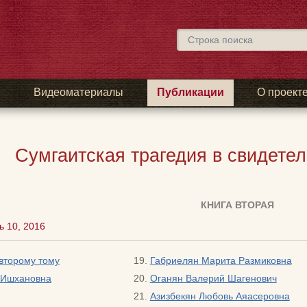
ы
Видеоматериалы
Публикации
О проект
Сумгаитская трагедия в свидете
КНИГА ВТОРАЯ
 10, 2016
второму тому
Габриелян Марита Размиковна
 Ишхановна
Оганян Валерий Шагенович
Азизбекян Любовь Аяасеровна