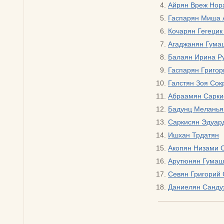
Айрян Вреж Нор
Гаспарян Миша 
Кочарян Гегеци
Агаджанян Гума
Балаян Ирина Р
Гаспарян Григор
Галстян Зоя Сок
Абраамян Сарки
Бадунц Меланья
Саркисян Эдуар
Ишхан Трдатян
Акопян Низами 
Арутюнян Гумаш
Севян Григорий 
Даниелян Санду