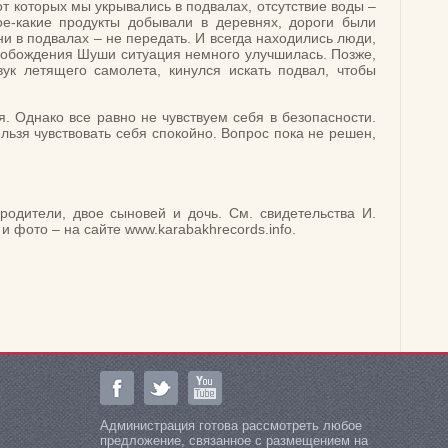
т которых мы укрывались в подвалах, отсутствие воды –
ое-какие продукты добывали в деревнях, дороги были
и в подвалах – не передать. И всегда находились люди,
свобождения Шуши ситуация немного улучшилась. Позже,
ук летящего самолета, кинулся искать подвал, чтобы
. Однако все равно не чувствуем себя в безопасности.
нельзя чувствовать себя спокойно. Вопрос пока не решен,
одители, двое сыновей и дочь. См. свидетельства И.
 фото – на сайте www.karabakhrecords.info.
Администрация готова рассмотреть любое
предложение, связанное с размещением на