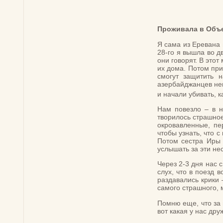
Проживала в Объе
Я сама из Еревана 
28-го я вышла во д
они говорят. В этот
их дома. Потом при
смогут защитить 
азербайджанцев нем
и начали убивать, 
Нам повезло – в н
творилось страшное
окровавленные, пе
чтобы узнать, что с
Потом сестра Иры 
услышать за эти нес
Через 2-3 дня нас 
слух, что в поезд 
раздавались крики 
самого страшного,
Помню еще, что за 
вот какая у нас др