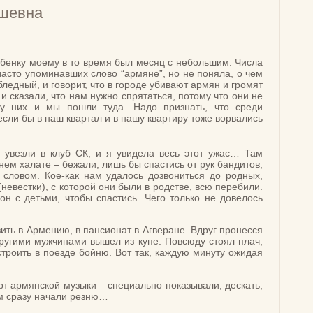
ашевна
Ребенку моему в то время был месяц с небольшим. Числа
часто упоминавших слово “армяне”, но не поняла, о чем
бледный, и говорит, что в городе убивают армян и громят
 сказали, что нам нужно спрятаться, потому что они не
 у них и мы пошли туда. Надо признать, что среди
если бы в наш квартал и в нашу квартиру тоже ворвались
увезли в клуб СК, и я увидела весь этот ужас… Там
нем халате – бежали, лишь бы спастись от рук бандитов,
словом. Кое-как нам удалось дозвониться до родных,
(невестки), с которой они были в родстве, всю перебили.
н с детьми, чтобы спастись. Чего только не довелось
вить в Армению, в пансионат в Агверане. Вдруг пронесся
другими мужчинами вышел из купе. Повсюду стоял плач,
строить в поезде бойню. Вот так, каждую минуту ожидая
т армянской музыки – специально показывали, дескать,
ом сразу начали резню…