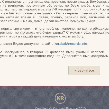
в Степанакерте, нам пришлось пережить новые ужасы. Бомбежки, о
 из родников, постоянные обстрелы, не было хлеба, муку и к
лько чего мы пережили за эти 7-8 месяцев почти постоянной жизн
ам – без этого выжить не удалось бы, наверное.. Только после о
на какое-то время в Ереван, помню, ребенок мой, заслышав зв
 звал громко – мама, мама, давай быстрее, бомбить начнут.
нормально живем – много проблем, конечно, но как-то обходимся
рит мир, но кто знает, что будет завтра? С турками ведь никогда 
ении турок и каждый день начинаем с молитвы богу.
панакерт Видео доступно на сайте
karabakhrecords.info
е Мелкумянов, в которой 29 февраля были убиты 5 человек – р
умян в 1-м томе настоящего издания. Дополнительные материалы и
« Вернуться
Copyright © KarabakhRecords 2010