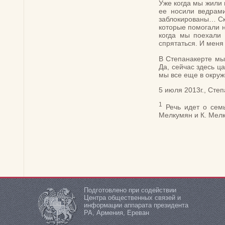
Уже когда мы жили 
ее носили ведрами
заблокированы… Ско
которые помогали н
когда мы поехали 
спрятаться. И меня
В Степанакерте мы 
Да, сейчас здесь ца
мы все еще в окруж
5 июля 2013г., Сте
1
Речь идет о семь
Мелкумян и К. Мелк
Подготовлено при содействии
Центра общественных связей и
информации аппарата президента
РА, Армения, Ереван