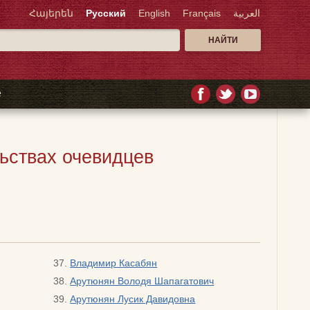
Հայերեն
Русский
English
Français
العربية
е
льствах очевидцев
Владимир Касабян
Арутюнян Володя Шапагатович
Арутюнян Лусик Давидовна