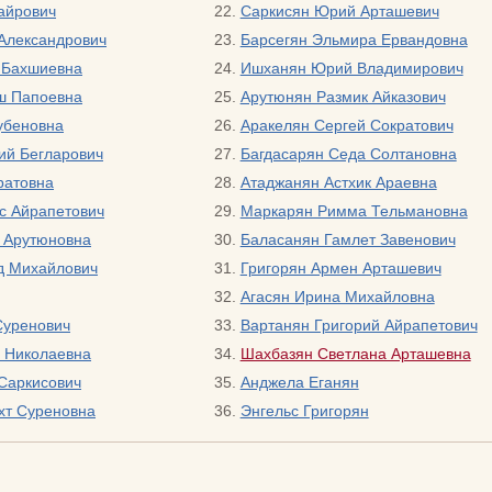
айрович
Саркисян Юрий Арташевич
Александрович
Барсегян Эльмира Ервандовна
к Бахшиевна
Ишханян Юрий Владимирович
ш Папоевна
Арутюнян Размик Айказович
убеновна
Аракелян Сергей Сократович
ий Бегларович
Багдасарян Седа Солтановна
ратовна
Атаджанян Астхик Араевна
с Айрапетович
Маркарян Римма Тельмановна
 Арутюновна
Баласанян Гамлет Завенович
д Михайлович
Григорян Армен Арташевич
Агасян Ирина Михайловна
Суренович
Вартанян Григорий Айрапетович
 Николаевна
Шахбазян Светлана Арташевна
Саркисович
Анджела Еганян
хт Суреновна
Энгельс Григорян