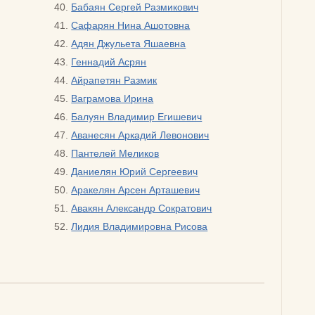
Бабаян Сергей Размикович
Cафарян Нина Ашотовна
Адян Джульета Яшаевна
Геннадий Асрян
Айрапетян Размик
Ваграмова Ирина
Балуян Владимир Егишевич
Аванесян Аркадий Левонович
Пантелей Меликов
Даниелян Юрий Сергеевич
Аракелян Арсен Арташевич
Авакян Александр Сократович
Лидия Владимировна Рисова