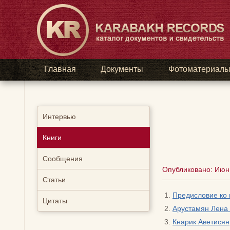
Главная
Документы
Фотоматериал
Интервью
Книги
Сообщения
Опубликовано: Июнь
Статьи
Предисловие ко 
Цитаты
Арустамян Лена
Кнарик Аветисян