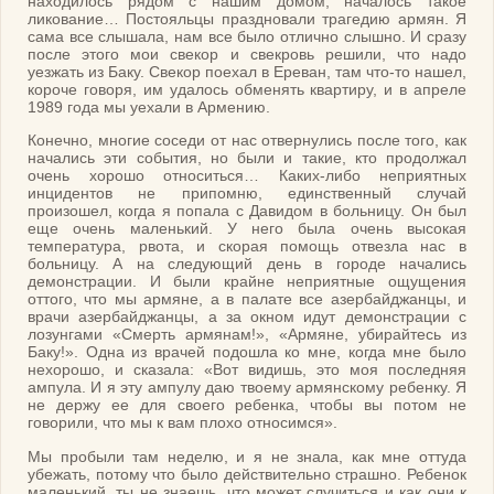
находилось рядом с нашим домом, началось такое
ликование… Постояльцы праздновали трагедию армян. Я
сама все слышала, нам все было отлично слышно. И сразу
после этого мои свекор и свекровь решили, что надо
уезжать из Баку. Свекор поехал в Ереван, там что-то нашел,
короче говоря, им удалось обменять квартиру, и в апреле
1989 года мы уехали в Армению.
Конечно, многие соседи от нас отвернулись после того, как
начались эти события, но были и такие, кто продолжал
очень хорошо относиться… Каких-либо неприятных
инцидентов не припомню, единственный случай
произошел, когда я попала с Давидом в больницу. Он был
еще очень маленький. У него была очень высокая
температура, рвота, и скорая помощь отвезла нас в
больницу. А на следующий день в городе начались
демонстрации. И были крайне неприятные ощущения
оттого, что мы армяне, а в палате все азербайджанцы, и
врачи азербайджанцы, а за окном идут демонстрации с
лозунгами «Смерть армянам!», «Армяне, убирайтесь из
Баку!». Одна из врачей подошла ко мне, когда мне было
нехорошо, и сказала: «Вот видишь, это моя последняя
ампула. И я эту ампулу даю твоему армянскому ребенку. Я
не держу ее для своего ребенка, чтобы вы потом не
говорили, что мы к вам плохо относимся».
Мы пробыли там неделю, и я не знала, как мне оттуда
убежать, потому что было действительно страшно. Ребенок
маленький, ты не знаешь, что может случиться и как они к