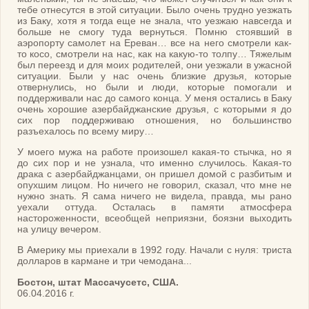
тебе отнесутся в этой ситуации. Было очень трудно уезжать
из Баку, хотя я тогда еще не знала, что уезжаю навсегда и
больше не смогу туда вернуться. Помню стоявший в
аэропорту самолет на Ереван… все на него смотрели как-
то косо, смотрели на нас, как на какую-то толпу… Тяжелым
был переезд и для моих родителей, они уезжали в ужасной
ситуации. Были у нас очень близкие друзья, которые
отвернулись, но были и люди, которые помогали и
поддерживали нас до самого конца. У меня остались в Баку
очень хорошие азербайджанские друзья, с которыми я до
сих пор поддерживаю отношения, но большинство
разъехалось по всему миру…
У моего мужа на работе произошел какая-то стычка, но я
до сих пор и не узнала, что именно случилось. Какая-то
драка с азербайджанцами, он пришел домой с разбитым и
опухшим лицом. Но ничего не говорил, сказал, что мне не
нужно знать. Я сама ничего не видела, правда, мы рано
уехали оттуда. Осталась в памяти атмосфера
настороженности, всеобщей неприязни, боязни выходить
на улицу вечером.
В Америку мы приехали в 1992 году. Начали с нуля: триста
долларов в кармане и три чемодана...
Бостон, штат Массачусетс, США.
06.04.2016 г.