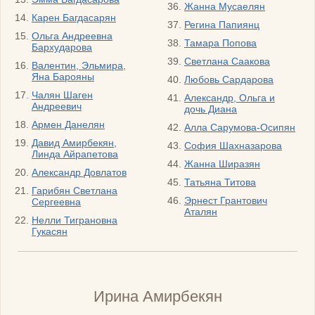
Жанна Мусаелян
Карен Багдасарян
Регина Папиянц
Ольга Андреевна
Тамара Попова
Бархударова
Светлана Саакова
Валентин, Эльмира,
Яна Барояны
Любовь Сардарова
Чалян Шаген
Александр, Ольга и
Андреевич
дочь Диана
Армен Данелян
Алла Сарумова-Осипян
Давид Амирбекян,
София Шахназарова
Линда Айрапетова
Жанна Ширазян
Александр Довлатов
Татьяна Титова
Гарибян Светлана
Эрнест Грантович
Сергеевна
Аталян
Нелли Тиграновна
Гукасян
Ирина Амирбекян