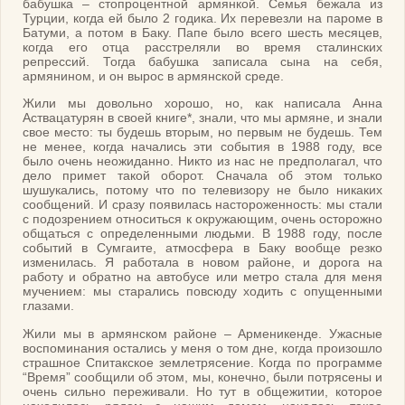
бабушка – стопроцентной армянкой. Семья бежала из
Турции, когда ей было 2 годика. Их перевезли на пароме в
Батуми, а потом в Баку. Папе было всего шесть месяцев,
когда его отца расстреляли во время сталинских
репрессий. Тогда бабушка записала сына на себя,
армянином, и он вырос в армянской среде.
Жили мы довольно хорошо, но, как написала Анна
Аствацатурян в своей книге*, знали, что мы армяне, и знали
свое место: ты будешь вторым, но первым не будешь. Тем
не менее, когда начались эти события в 1988 году, все
было очень неожиданно. Никто из нас не предполагал, что
дело примет такой оборот. Сначала об этом только
шушукались, потому что по телевизору не было никаких
сообщений. И сразу появилась настороженность: мы стали
с подозрением относиться к окружающим, очень осторожно
общаться с определенными людьми. В 1988 году, после
событий в Сумгаите, атмосфера в Баку вообще резко
изменилась. Я работала в новом районе, и дорога на
работу и обратно на автобусе или метро стала для меня
мучением: мы старались повсюду ходить с опущенными
глазами.
Жили мы в армянском районе – Арменикенде. Ужасные
воспоминания остались у меня о том дне, когда произошло
страшное Спитакское землетрясение. Когда по программе
“Время” сообщили об этом, мы, конечно, были потрясены и
очень сильно переживали. Но тут в общежитии, которое