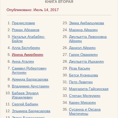
КНИГА ВТОРАЯ
Опубликовано: Июль 14, 2017
Предисловие
Эмма Амбарцумова
Роман Абрамов
Марина Айказян
Наталья Агабабян-
Джульетта Левоновна
Бейли
Айриян
Алла Белубекян
Даниэл Айриян
Ирина Амирбекян
Гарри Овакимян
Анна Аталян
Джульетта Ишханян
Самвел Робертович
Роза Касьян
Антонян
Бетси Кузнецова
Армида Багдасарова
Петр Левитин
Владимир Арустамян
Маргарита Гайсинская
Бабаев Эдуард
Степан Мелкумян
Израилевич
Карен Мирзоян
Сергей Бабаян
Сусанна и Оксана
Эльмира Багдасарова
Мкртичяны
Эмма Багдасарова