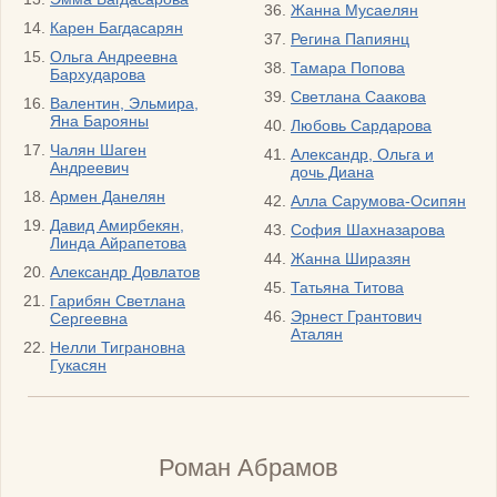
Жанна Мусаелян
Карен Багдасарян
Регина Папиянц
Ольга Андреевна
Тамара Попова
Бархударова
Светлана Саакова
Валентин, Эльмира,
Яна Барояны
Любовь Сардарова
Чалян Шаген
Александр, Ольга и
Андреевич
дочь Диана
Армен Данелян
Алла Сарумова-Осипян
Давид Амирбекян,
София Шахназарова
Линда Айрапетова
Жанна Ширазян
Александр Довлатов
Татьяна Титова
Гарибян Светлана
Эрнест Грантович
Сергеевна
Аталян
Нелли Тиграновна
Гукасян
Роман Абрамов