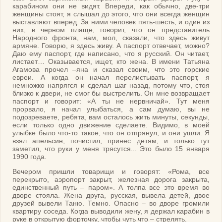
карабином они не видят. Впереди, как обычно, две-три
женщины стоят, я слышал до этого, что они всегда женщин
выставляют вперед. За ними человек пять-шесть, и один из
них, в черном плаще, говорит, что он представитель
Народного фронта, нам, мол, сказали, что здесь живут
армяне. Говорю, я здесь живу. А паспорт отвечает, можно?
Даю ему паспорт, где написано, что я русский. Он читает,
листает… Оказывается, ищет, кто жена. В имени Татьяна
Агамова прочел –яна и сказал своим, что это горские
евреи. А когда он начал перелистывать паспорт, я
немножко напрягся и сделал шаг назад, потому что, стоя
близко к двери, не смог бы выстрелить. Он мне возвращает
паспорт и говорит: «А ты не нервничай». Тут меня
прорвало, я начал улыбаться, а сам думаю, вы не
подозреваете, ребята, вам осталось жить минуты, секунды,
если только одно движение сделаете. Видимо, в моей
улыбке было что-то такое, что он отпрянул, и они ушли. Я
взял апельсин, почистил, принес детям, и только тут
заметил, что руки у меня трясутся... Это было 15 января
1990 года.
Вечером пришли товарищи и говорят: «Рома, все
перекрыто, аэропорт закрыт, железная дорога закрыта,
единственный путь – паром». А толпа все это время во
дворе стояла. Жена друга, русская, вывела детей, двое
друзей вывели Таню. Темно. Опасно – во дворе громили
квартиру соседа. Когда выводили жену, я держал карабин в
руке в открытую форточку, чтобы чуть что – стрелять.