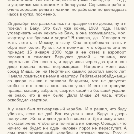
и устроился монтажником к белорусам. Серьезная работа,
очень хорошие деньги платили, но работали по двенадцать
часов в сутки, посменно.
25 декабря все разъехались на праздники по домам, ну и я
поехал в Баку. Это был уже конец 1989 года. Начал
уговаривать жену уехать из Баку, а она возмущалась, мол,
квартиру так бросим и уедем? Я говорю, да…Уговорил ее
мать лететь в Москву, к сыну. Она потребовала взять и
обратный билет. Купил, хотя понимал, что обратно она не
приедет. 15 января 1990 года я ее отвез в аэропорт,
посадил в самолет. Вернулся домой – тишина, все
нормально. Лег поспать, и вдруг часа через два-три в наш
двор пришла толпа погромщиков. Напротив меня жил
сосед Миша, он на Нефтяных камнях работал много лет.
Начали ломиться к нему в квартиру. Ребята-азербайджанцы
со двора вышли и заявили бандитам, что не допустят,
чтобы с его головы хоть волос упал. И его не тронули,
правда, машину забрали, сверток какой-то большой украли,
не знаю, что в нем было. Дали Мише 24 часа, чтобы
освободил квартиру.
А у меня был пятизарядный карабин. И я решил, что буду
убивать, если не дай Бог сунутся к нам. Вдруг в дверь
постучали. Жена и двое детей в спальне. Дети испугались,
я сказал жене, чтобы она почитала им книжку. Обещал, что
ничего не будет, ни один человек порог не переступит. А
сам взял заряженный карабин и открыл дверь. Руку с