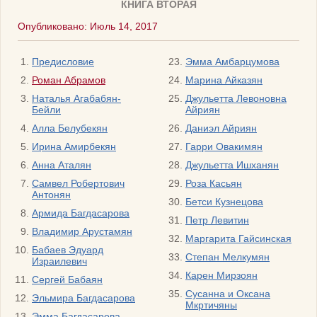
КНИГА ВТОРАЯ
Опубликовано: Июль 14, 2017
Предисловие
Эмма Амбарцумова
Роман Абрамов
Марина Айказян
Наталья Агабабян-
Джульетта Левоновна
Бейли
Айриян
Алла Белубекян
Даниэл Айриян
Ирина Амирбекян
Гарри Овакимян
Анна Аталян
Джульетта Ишханян
Самвел Робертович
Роза Касьян
Антонян
Бетси Кузнецова
Армида Багдасарова
Петр Левитин
Владимир Арустамян
Маргарита Гайсинская
Бабаев Эдуард
Степан Мелкумян
Израилевич
Карен Мирзоян
Сергей Бабаян
Сусанна и Оксана
Эльмира Багдасарова
Мкртичяны
Эмма Багдасарова