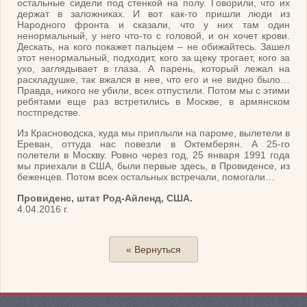
остальные сидели под стенкой на полу. Говорили, что их
держат в заложниках. И вот как-то пришли люди из
Народного фронта и сказали, что у них там один
ненормальный, у него что-то с головой, и он хочет крови.
Дескать, на кого покажет пальцем – не обижайтесь. Зашел
этот ненормальный, подходит, кого за щеку трогает, кого за
ухо, заглядывает в глаза. А парень, который лежал на
раскладушке, так вжался в нее, что его и не видно было…
Правда, никого не убили, всех отпустили. Потом мы с этими
ребятами еще раз встретились в Москве, в армянском
постпредстве.
Из Красноводска, куда мы приплыли на пароме, вылетели в
Ереван, оттуда нас повезли в Октемберян. А 25-го
полетели в Москву. Ровно через год, 25 января 1991 года
мы приехали в США, были первые здесь, в Провиденсе, из
беженцев. Потом всех остальных встречали, помогали…
Провиденс, штат Род-Айленд, США.
4.04.2016 г.
« Вернуться