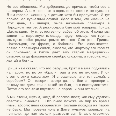
Но все обошлось. Мы добрались до причала, чтобы сесть
на паром. А там военные в оцеплении стоят и не пускают.
Я им говорю, женщину с детьми хотя бы пропустите. И тут
произошел курьезный случай. Дело в том, что именно на
этот день, 15 января, была назначена премьера в
Народном театре. А режиссером был мой товарищ, Гриша
Шахгельдян. Ну я, естественно, забыл об этом. И когда мы
зашли на паромную площадь, вдруг слышу, как группа
молодых ребят рядом громко смеется. Смотрю – Гришка
Шахгельдян, во фраке, с бабочкой. Его, оказывается,
прямо с премьеры сняли, сказали, что квартиру его громят,
он прибежал, а бабка дает ему старый медицинский
саквояж, куда фамильное серебро сложила, и говорит, мол,
хватай и беги…
Гриша нам сказал, что его бабушка, брат и мама поднялись
на паром, но потом убрали трап и его не пускают. И он
стоит с этим саквояжем. Я спрашиваю, это тот самый, с
серебром? Он говорит, вроде да, но боится проверить,
потому что дома точно такой же был, но с инструментами.
Потом его все-таки впустили на паром, и они отплыли.
А мы стоим, шутим, каждый рассказывает, как ему удалось
спастись, смеемся… Это было похоже на пир во время
чумы, абсолютный сюрреализм. Больше посадки на паром
не было. Мы провели ночь в Доме культуры моряков, на
причале, где нам велели разместиться. В зале огромное