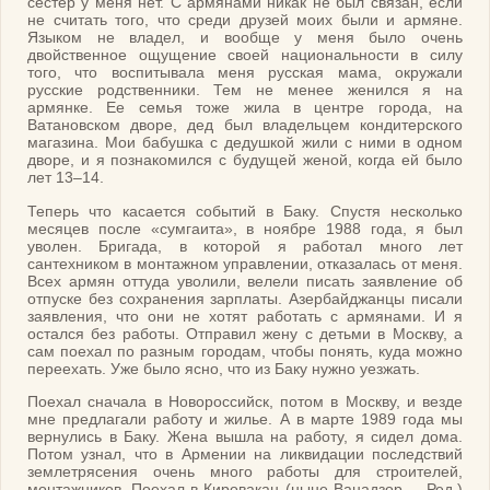
сестер у меня нет. С армянами никак не был связан, если
не считать того, что среди друзей моих были и армяне.
Языком не владел, и вообще у меня было очень
двойственное ощущение своей национальности в силу
того, что воспитывала меня русская мама, окружали
русские родственники. Тем не менее женился я на
армянке. Ее семья тоже жила в центре города, на
Ватановском дворе, дед был владельцем кондитерского
магазина. Мои бабушка с дедушкой жили с ними в одном
дворе, и я познакомился с будущей женой, когда ей было
лет 13–14.
Теперь что касается событий в Баку. Спустя несколько
месяцев после «сумгаита», в ноябре 1988 года, я был
уволен. Бригада, в которой я работал много лет
сантехником в монтажном управлении, отказалась от меня.
Всех армян оттуда уволили, велели писать заявление об
отпуске без сохранения зарплаты. Азербайджанцы писали
заявления, что они не хотят работать с армянами. И я
остался без работы. Отправил жену с детьми в Москву, а
сам поехал по разным городам, чтобы понять, куда можно
переехать. Уже было ясно, что из Баку нужно уезжать.
Поехал сначала в Новороссийск, потом в Москву, и везде
мне предлагали работу и жилье. А в марте 1989 года мы
вернулись в Баку. Жена вышла на работу, я сидел дома.
Потом узнал, что в Армении на ликвидации последствий
землетрясения очень много работы для строителей,
монтажников. Поехал в Кировакан (ныне Ванадзор. – Ред.)