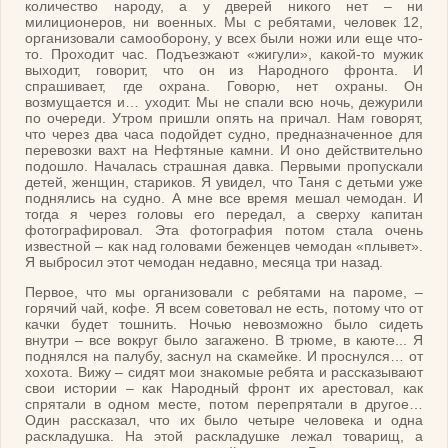
количество народу, а у дверей никого нет – ни
милиционеров, ни военных. Мы с ребятами, человек 12,
организовали самооборону, у всех были ножи или еще что-
то. Проходит час. Подъезжают «жигули», какой-то мужик
выходит, говорит, что он из Народного фронта. И
спрашивает, где охрана. Говорю, нет охраны. Он
возмущается и… уходит. Мы не спали всю ночь, дежурили
по очереди. Утром пришли опять на причал. Нам говорят,
что через два часа подойдет судно, предназначенное для
перевозки вахт на Нефтяные камни. И оно действительно
подошло. Началась страшная давка. Первыми пропускали
детей, женщин, стариков. Я увидел, что Таня с детьми уже
поднялись на судно. А мне все время мешал чемодан. И
тогда я через головы его передал, а сверху капитан
фотографировал. Эта фотография потом стала очень
известной – как над головами беженцев чемодан «плывет».
Я выбросил этот чемодан недавно, месяца три назад.
Первое, что мы организовали с ребятами на пароме, –
горячий чай, кофе. Я всем советовал не есть, потому что от
качки будет тошнить. Ночью невозможно было сидеть
внутри – все вокруг было загажено. В трюме, в каюте... Я
поднялся на палубу, заснул на скамейке. И проснулся… от
хохота. Вижу – сидят мои знакомые ребята и рассказывают
свои истории – как Народный фронт их арестовал, как
спрятали в одном месте, потом перепрятали в другое…
Один рассказал, что их было четыре человека и одна
раскладушка. На этой раскладушке лежал товарищ, а