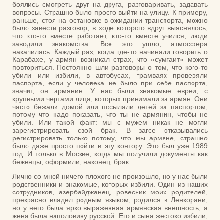
боялись смотреть друг на друга, разговаривать, задавать
вопросы. Страшно было просто выйти на улицу. К примеру,
раньше, стоя на остановке в ожидании транспорта, можно
было завести разговор, в ходе которого вдруг выяснялось,
что кто-то вместе работает, кто-то вместе учился, люди
заводили знакомства. Все это ушло, атмосфера
накалилась. Каждый раз, когда где-то начинали говорить о
Карабахе, у армян возникал страх, что «сумгаит» может
повториться. Постоянно шли разговоры о том, что кого-то
убили или избили, в автобусах, трамваях проверяли
паспорта, если у человека не было при себе паспорта,
значит, он армянин. У нас были знакомые евреи, с
крупными чертами лица, которых принимали за армян. Они
часто бежали домой или посылали детей за паспортом,
потому что надо показать, что ты не армянин, чтобы не
убили. Или такой факт: мы с мужем никак не могли
зарегистрировать свой брак. В загсе отказывались
регистрировать только потому, что мы армяне, страшно
было даже просто пойти в эту контору. Это был уже 1989
год. И только в Москве, когда мы получили документы как
беженцы, оформили, наконец, брак.
Лично со мной ничего плохого не произошло, но у нас были
родственники и знакомые, которых избили. Один из наших
сотрудников, азербайджанец, ровесник моих родителей,
прекрасно владел родным языком, родился в Ленкорани,
но у него была ярко выраженная армянская внешность, а
жена была наполовину русской. Его и сына жестоко избили,