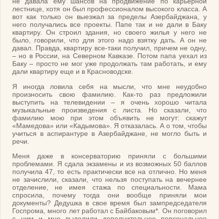
не давала ему шансов на продвижение по карьерной
лестнице, хотя он был профессионалом высокого класса. А
вот как только он выезжал за пределы Азербайджана, у
него получались все проекты. Папе так и не дали в Баку
квартиру. Он строил здания, но своего жилья у него не
было, говорили, что для этого надо взятку дать. А он не
давал. Правда, квартиру все-таки получил, причем не одну,
– но в России, на Северном Кавказе. Потом папа уехал из
Баку – просто не мог уже продолжать там работать, и ему
дали квартиру еще и в Красноводске.
Я иногда ловила себя на мысли, что мне неудобно
произносить свою фамилию. Как-то раз предложили
выступить на телевидении – я очень хорошо читала
музыкальные произведения с листа. Но сказали, что
фамилию мою при этом объявить не могут: скажут
«Мамедова» или «Кадымова». Я отказалась. А о том, чтобы
учиться в аспирантуре в Азербайджане, не могло быть и
речи.
Меня даже в консерваторию приняли с большими
проблемами. Я сдала экзамены и из возможных 50 баллов
получила 47, то есть практически все на отлично. Но меня
не зачислили, сказали, что нельзя поступать на вечернее
отделение, не имея стажа по специальности. Мама
спросила, почему тогда они вообще приняли мои
документы? Дедушка в свое время был зампредседателя
Госпрома, много лет работал с Байбаковым*. Он поговорил
с ним и мне выделили дополнительное персональное