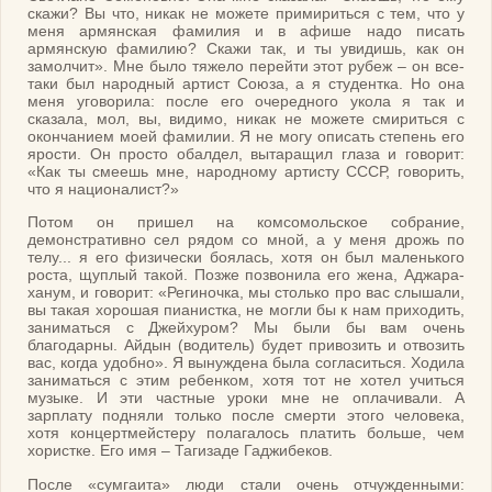
скажи? Вы что, никак не можете примириться с тем, что у
меня армянская фамилия и в афише надо писать
армянскую фамилию? Скажи так, и ты увидишь, как он
замолчит». Мне было тяжело перейти этот рубеж – он все-
таки был народный артист Союза, а я студентка. Но она
меня уговорила: после его очередного укола я так и
сказала, мол, вы, видимо, никак не можете смириться с
окончанием моей фамилии. Я не могу описать степень его
ярости. Он просто обалдел, вытаращил глаза и говорит:
«Как ты смеешь мне, народному артисту СССР, говорить,
что я националист?»
Потом он пришел на комсомольское собрание,
демонстративно сел рядом со мной, а у меня дрожь по
телу... я его физически боялась, хотя он был маленького
роста, щуплый такой. Позже позвонила его жена, Аджара-
ханум, и говорит: «Региночка, мы столько про вас слышали,
вы такая хорошая пианистка, не могли бы к нам приходить,
заниматься с Джейхуром? Мы были бы вам очень
благодарны. Айдын (водитель) будет привозить и отвозить
вас, когда удобно». Я вынуждена была согласиться. Ходила
заниматься с этим ребенком, хотя тот не хотел учиться
музыке. И эти частные уроки мне не оплачивали. А
зарплату подняли только после смерти этого человека,
хотя концертмейстеру полагалось платить больше, чем
хористке. Его имя – Тагизаде Гаджибеков.
После «сумгаита» люди стали очень отчужденными: