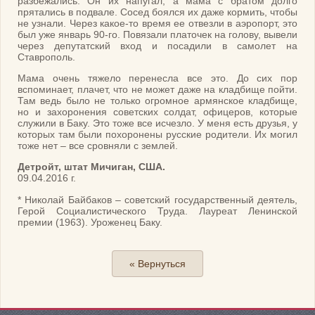
разбежались. Он их напугал, а мама с братом долго
прятались в подвале. Сосед боялся их даже кормить, чтобы
не узнали. Через какое-то время ее отвезли в аэропорт, это
был уже январь 90-го. Повязали платочек на голову, вывели
через депутатский вход и посадили в самолет на
Ставрополь.
Мама очень тяжело перенесла все это. До сих пор
вспоминает, плачет, что не может даже на кладбище пойти.
Там ведь было не только огромное армянское кладбище,
но и захоронения советских солдат, офицеров, которые
служили в Баку. Это тоже все исчезло. У меня есть друзья, у
которых там были похоронены русские родители. Их могил
тоже нет – все сровняли с землей.
Детройт, штат Мичиган, США.
09.04.2016 г.
* Николай Байбаков – советский государственный деятель,
Герой Социалистического Труда. Лауреат Ленинской
премии (1963). Уроженец Баку.
« Вернуться