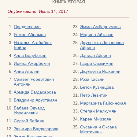
КНИГА ВТОРАЯ
Опубликовано: Июль 14, 2017
Предисловие
Эмма Амбарцумова
Роман Абрамов
Марина Айказян
Наталья Агабабян-
Джульетта Левоновна
Бейли
Айриян
Алла Белубекян
Даниэл Айриян
Ирина Амирбекян
Гарри Овакимян
Анна Аталян
Джульетта Ишханян
Самвел Робертович
Роза Касьян
Антонян
Бетси Кузнецова
Армида Багдасарова
Петр Левитин
Владимир Арустамян
Маргарита Гайсинская
Бабаев Эдуард
Степан Мелкумян
Израилевич
Карен Мирзоян
Сергей Бабаян
Сусанна и Оксана
Эльмира Багдасарова
Мкртичяны
Эмма Багдасарова