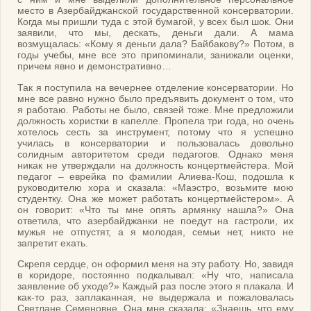
место в Азербайджанской государственной консерватории.
Когда мы пришли туда с этой бумагой, у всех был шок. Они
заявили, что мы, дескать, деньги дали. А мама
возмущалась: «Кому я деньги дала? Байбакову?» Потом, в
годы учебы, мне все это припоминали, занижали оценки,
причем явно и демонстративно…
Так я поступила на вечернее отделение консерватории. Но
мне все равно нужно было предъявить документ о том, что
я работаю. Работы не было, связей тоже. Мне предложили
должность хористки в капелле. Пропела три года, но очень
хотелось сесть за инструмент, потому что я успешно
училась в консерватории и пользовалась довольно
солидным авторитетом среди педагогов. Однако меня
никак не утверждали на должность концертмейстера. Мой
педагог – еврейка по фамилии Алиева-Кош, подошла к
руководителю хора и сказала: «Маэстро, возьмите мою
студентку. Она же может работать концертмейстером». А
он говорит: «Что ты мне опять армянку нашла?» Она
ответила, что азербайджанки не поедут на гастроли, их
мужья не отпустят, а я молодая, семьи нет, никто не
запретит ехать.
Скрепя сердце, он оформил меня на эту работу. Но, завидя
в коридоре, постоянно подкалывал: «Ну что, написала
заявление об уходе?» Каждый раз после этого я плакала. И
как-то раз, заплаканная, не выдержала и пожаловалась
Светлане Семеновне. Она мне сказала: «Знаешь, что ему