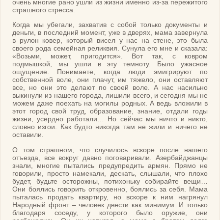
очень многие рано ушли из жизни именно из-за пережитого
страшного стресса.
Когда мы убегали, захватив с собой только документы и
деньги, в последний момент, уже в дверях, мама завернула
в рулон ковер, который висел у нас на стене, это была
своего рода семейная реликвия. Сунула его мне и сказала:
«Возьми, может, пригодится». Вот так, с ковром
подмышкой, мы ушли в эту темноту. Было ужасное
ощущение. Понимаете, когда люди эмигрируют по
собственной воле, они плачут, им тяжело, они оставляют
все, но они это делают по своей воле. А нас насильно
выкинули из нашего города, лишили всего, и сегодня мы не
можем даже поехать на могилы родных. А ведь вложили в
этот город свой труд, образование, знание, отдали годы
жизни, усердно работали… Но сейчас мы ничто и никто,
словно изгои. Как будто никогда там не жили и ничего не
оставили.
О том страшном, что случилось вскоре после нашего
отъезда, все вокруг давно поговаривали. Азербайджанцы
знали, многие пытались предупредить армян. Прямо не
говорили, просто намекали, дескать, слышали, что плохо
будет, будьте осторожны, потихоньку собирайте вещи…
Они боялись говорить откровенно, боялись за себя. Мама
пыталась продать квартиру, но вскоре к ним нагрянул
Народный фронт – человек двести как минимум. И только
благодаря соседу, у которого было оружие, они