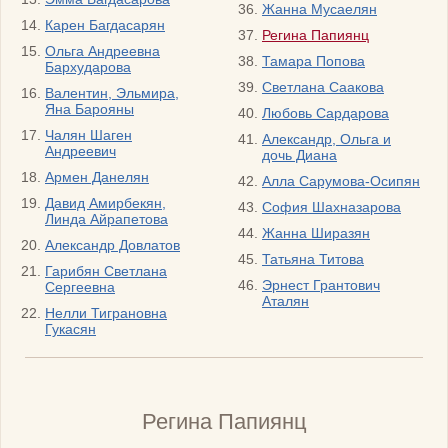
Жанна Мусаелян
Карен Багдасарян
Регина Папиянц
Ольга Андреевна
Тамара Попова
Бархударова
Светлана Саакова
Валентин, Эльмира,
Яна Барояны
Любовь Сардарова
Чалян Шаген
Александр, Ольга и
Андреевич
дочь Диана
Армен Данелян
Алла Сарумова-Осипян
Давид Амирбекян,
София Шахназарова
Линда Айрапетова
Жанна Ширазян
Александр Довлатов
Татьяна Титова
Гарибян Светлана
Эрнест Грантович
Сергеевна
Аталян
Нелли Тиграновна
Гукасян
Регина Папиянц