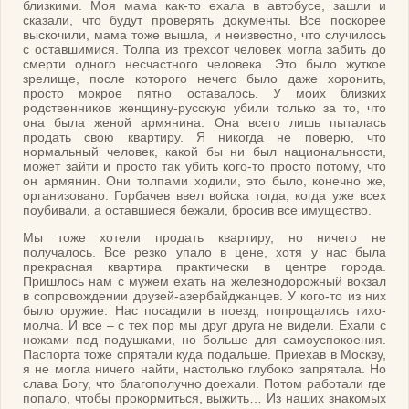
близкими. Моя мама как-то ехала в автобусе, зашли и
сказали, что будут проверять документы. Все поскорее
выскочили, мама тоже вышла, и неизвестно, что случилось
с оставшимися. Толпа из трехсот человек могла забить до
смерти одного несчастного человека. Это было жуткое
зрелище, после которого нечего было даже хоронить,
просто мокрое пятно оставалось. У моих близких
родственников женщину-русскую убили только за то, что
она была женой армянина. Она всего лишь пыталась
продать свою квартиру. Я никогда не поверю, что
нормальный человек, какой бы ни был национальности,
может зайти и просто так убить кого-то просто потому, что
он армянин. Они толпами ходили, это было, конечно же,
организовано. Горбачев ввел войска тогда, когда уже всех
поубивали, а оставшиеся бежали, бросив все имущество.
Мы тоже хотели продать квартиру, но ничего не
получалось. Все резко упало в цене, хотя у нас была
прекрасная квартира практически в центре города.
Пришлось нам с мужем ехать на железнодорожный вокзал
в сопровождении друзей-азербайджанцев. У кого-то из них
было оружие. Нас посадили в поезд, попрощались тихо-
молча. И все – с тех пор мы друг друга не видели. Ехали с
ножами под подушками, но больше для самоуспокоения.
Паспорта тоже спрятали куда подальше. Приехав в Москву,
я не могла ничего найти, настолько глубоко запрятала. Но
слава Богу, что благополучно доехали. Потом работали где
попало, чтобы прокормиться, выжить… Из наших знакомых