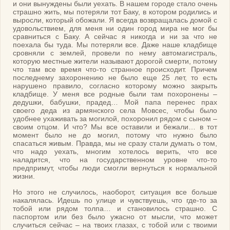
и они вынуждены были уехать. В нашем городе стало очень
страшно жить, мы потеряли тот Баку, в котором родились и
выросли, который обожали. Я всегда возвращалась домой с
удовольствием, для меня ни один город мира не мог бы
сравниться с Баку. А сейчас я никогда и ни за что не
поехала бы туда. Мы потеряли все. Даже наше кладбище
сровняли с землей, провели по нему автомагистраль,
которую местные жители называют дорогой смерти, потому
что там все время что-то странное происходит. Причем
последнему захоронению не было еще 25 лет, то есть
нарушено правило, согласно которому можно закрыть
кладбище. У меня все родные были там похоронены –
дедушки, бабушки, прадед… Мой папа перенес прах
своего деда из армянского села Мовсес, чтобы было
удобнее ухаживать за могилой, похоронил рядом с сыном –
своим отцом. И что? Мы все оставили и бежали… в тот
момент было не до могил, потому что нужно было
спасаться живым. Правда, мы не сразу стали думать о том,
что надо уехать, многим хотелось верить, что все
наладится, что на государственном уровне что-то
предпримут, чтобы люди смогли вернуться к нормальной
жизни.
Но этого не случилось, наоборот, ситуация все больше
накалялась. Идешь по улице и чувствуешь, что где-то за
тобой или рядом толпа… и становилось страшно. С
паспортом или без было ужасно от мысли, что может
случиться сейчас – на твоих глазах, с тобой или с твоими